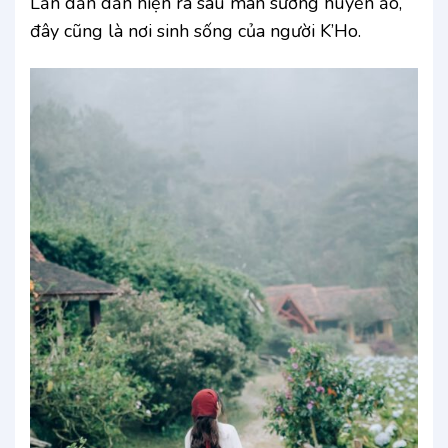
Lần dần dần hiện ra sau màn sương huyền ảo,
đây cũng là nơi sinh sống của người K’Ho.