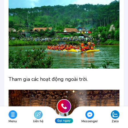
Tham gia các hoạt động ngoài trời.
Gọi ngay
Menu
liên hệ
Messenger
Zalo