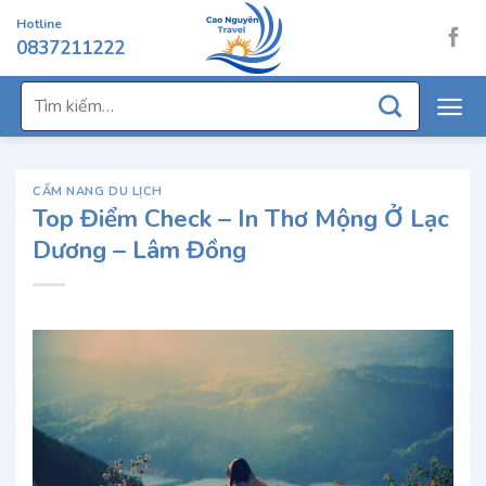
Chuyển
Hotline
đến
0837211222
nội
dung
Tìm
kiếm:
CẨM NANG DU LỊCH
Top Điểm Check – In Thơ Mộng Ở Lạc
Dương – Lâm Đồng