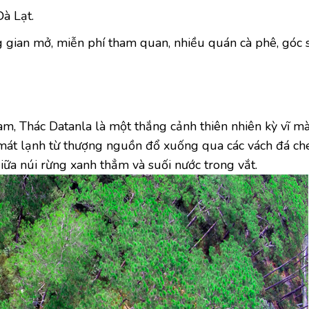
à Lạt.
g gian mở, miễn phí tham quan, nhiều quán cà phê, góc
m, Thác Datanla là một thắng cảnh thiên nhiên kỳ vĩ m
 mát lạnh từ thượng nguồn đổ xuống qua các vách đá che
giữa núi rừng xanh thẳm và suối nước trong vắt.