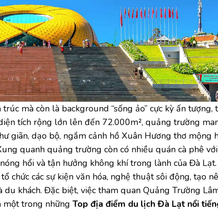
 trúc mà còn là background “sống ảo” cực kỳ ấn tượng, 
ới diện tích rộng lớn lên đến 72.000m², quảng trường m
thư giãn, dạo bộ, ngắm cảnh hồ Xuân Hương thơ mộng 
Xung quanh quảng trường còn có nhiều quán cà phê vớ
nóng hổi và tận hưởng không khí trong lành của Đà Lạt
ổ chức các sự kiện văn hóa, nghệ thuật sôi động, tạo n
à du khách. Đặc biệt, việc tham quan Quảng Trường Lâm
ệm một trong những
Top địa điểm du lịch Đà Lạt nổi tiến