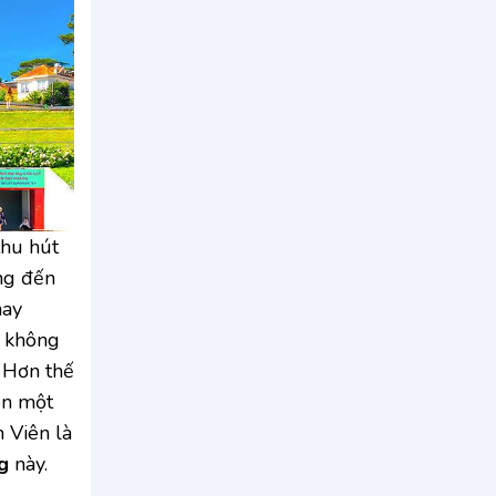
thu hút
ang đến
hay
i không
. Hơn thế
ên một
 Viên là
g
này.