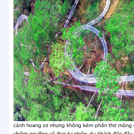
cảnh hoang sơ nhưng không kém phần thơ mộng của
chiêm ngưỡng vẻ đẹp tự nhiên, du khách đến đây cò