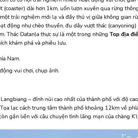
ợt (coaster) dài hơn 1km, uốn lượn xuyên qua rừng thôn
 một trải nghiệm mới lạ và đầy thú vị giữa không gian r
hoạt động như chèo thuyền, đu dây vượt thác (canyoning)
ệm. Thác Datanla thực sự là một trong những
Top địa đi
hích khám phá và phiêu lưu.
hía Nam.
động vui chơi, chụp ảnh.
Langbiang – đỉnh núi cao nhất của thành phố với độ cao
 Tọa lạc cách trung tâm thành phố khoảng 12km về phía
òn gắn liền với câu chuyện tình lãng mạn của chàng K’