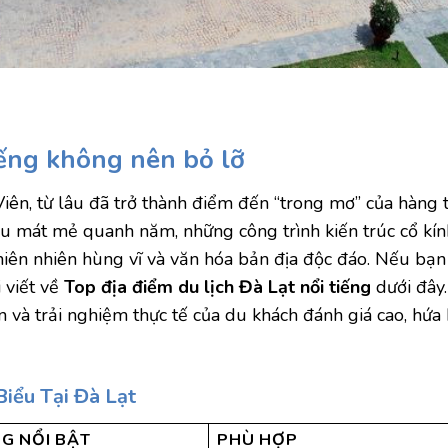
tiếng không nên bỏ lỡ
ên, từ lâu đã trở thành điểm đến “trong mơ” của hàng 
hậu mát mẻ quanh năm, những công trình kiến trúc cổ k
iên nhiên hùng vĩ và văn hóa bản địa độc đáo. Nếu bạ
 viết về
Top địa điểm du lịch Đà Lạt nổi tiếng
dưới đây.
 và trải nghiệm thực tế của du khách đánh giá cao, hứa
iểu Tại Đà Lạt
G NỔI BẬT
PHÙ HỢP