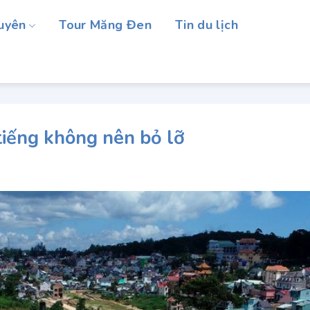
uyên
Tour Măng Đen
Tin du lịch
 tiếng không nên bỏ lỡ