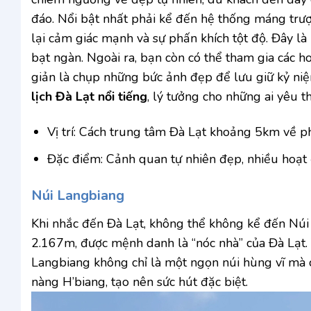
đáo. Nổi bật nhất phải kể đến hệ thống máng trư
lại cảm giác mạnh và sự phấn khích tột độ. Đây là
bạt ngàn. Ngoài ra, bạn còn có thể tham gia các 
giản là chụp những bức ảnh đẹp để lưu giữ kỷ ni
lịch Đà Lạt nổi tiếng
, lý tưởng cho những ai yêu t
Vị trí: Cách trung tâm Đà Lạt khoảng 5km về p
Đặc điểm: Cảnh quan tự nhiên đẹp, nhiều hoạt 
Núi Langbiang
Khi nhắc đến Đà Lạt, không thể không kể đến Núi 
2.167m, được mệnh danh là “nóc nhà” của Đà Lạt.
Langbiang không chỉ là một ngọn núi hùng vĩ mà c
nàng H’biang, tạo nên sức hút đặc biệt.