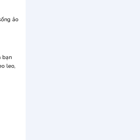
 sống ảo
à bạn
o leo,