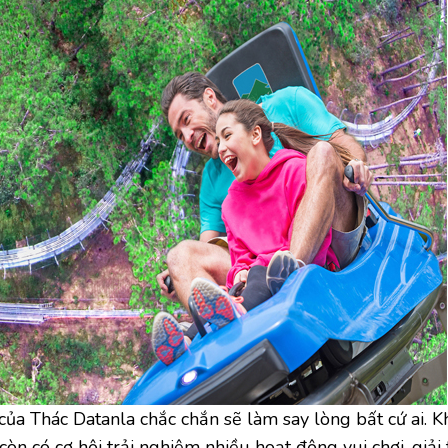
 Thác Datanla chắc chắn sẽ làm say lòng bất cứ ai. K
n có cơ hội trải nghiệm nhiều hoạt động vui chơi, giải 