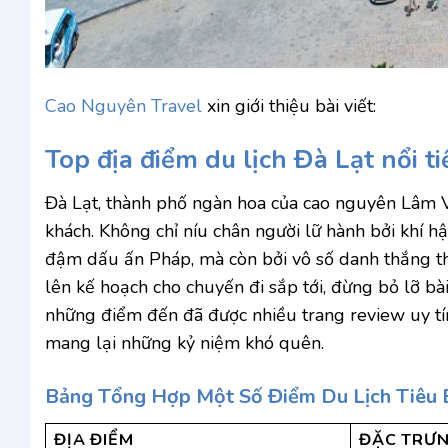
Cao Nguyên Travel
xin giới thiệu bài viết:
Top địa điểm du lịch Đà Lạt nổi 
Đà Lạt, thành phố ngàn hoa của cao nguyên Lâm Vi
khách. Không chỉ níu chân người lữ hành bởi khí 
đậm dấu ấn Pháp, mà còn bởi vô số danh thắng th
lên kế hoạch cho chuyến đi sắp tới, đừng bỏ lỡ bài
những điểm đến đã được nhiều trang review uy tín
mang lại những kỷ niệm khó quên.
Bảng Tổng Hợp Một Số Điểm Du Lịch Tiêu B
ĐỊA ĐIỂM
ĐẶC TRƯN