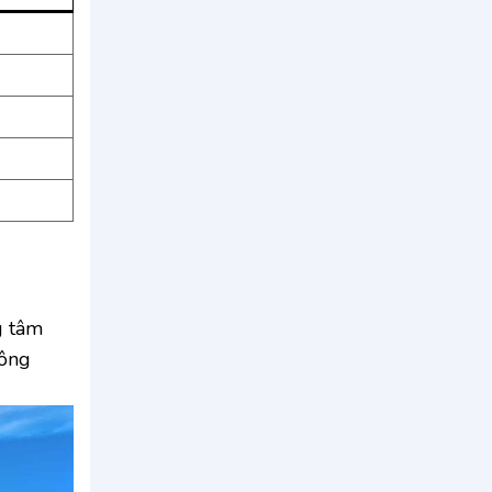
g tâm
công