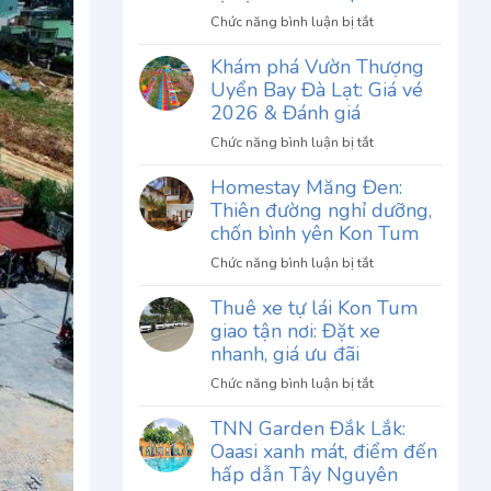
ở
Chức năng bình luận bị tắt
Review
Khám phá Vườn Thượng
Phở
Uyển Bay Đà Lạt: Giá vé
Thố
Chu
2026 & Đánh giá
Gia
ở
Chức năng bình luận bị tắt
Đà
Khám
Lạt:
Homestay Măng Đen:
phá
Khám
Thiên đường nghỉ dưỡng,
Vườn
phá
Thượng
chốn bình yên Kon Tum
hương
Uyển
vị
ở
Chức năng bình luận bị tắt
Bay
độc
Homestay
Đà
Thuê xe tự lái Kon Tum
đáo
Măng
Lạt:
giao tận nơi: Đặt xe
khó
Đen:
Giá
quên
Thiên
nhanh, giá ưu đãi
vé
đường
2026
ở
Chức năng bình luận bị tắt
nghỉ
&
Thuê
dưỡng,
TNN Garden Đắk Lắk:
Đánh
xe
chốn
Oaasi xanh mát, điểm đến
giá
tự
bình
lái
hấp dẫn Tây Nguyên
yên