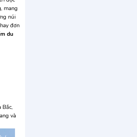
g, mang
ừng núi
 hay đơn
ểm du
 Bắc,
lang và