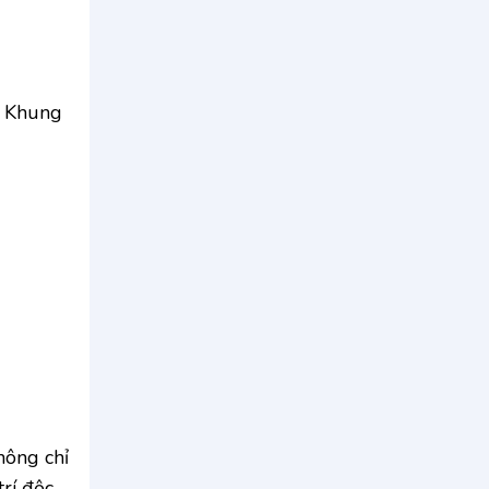
Khung
hông chỉ
trí độc