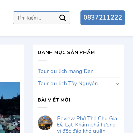
Tìm
0837211222
kiếm:
DANH MỤC SẢN PHẨM
Tour du lịch măng Đen
Tour du lịch Tây Nguyên
BÀI VIẾT MỚI
Review Phở Thố Chu Gia
Đà Lạt: Khám phá hương
vị độc đáo khó quên