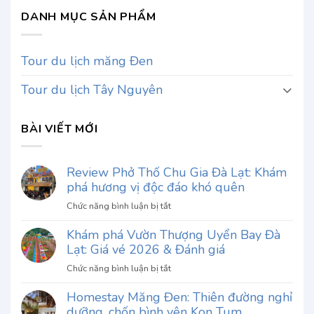
DANH MỤC SẢN PHẨM
Tour du lịch măng Đen
Tour du lịch Tây Nguyên
BÀI VIẾT MỚI
Review Phở Thố Chu Gia Đà Lạt: Khám
phá hương vị độc đáo khó quên
ở
Chức năng bình luận bị tắt
Review
Khám phá Vườn Thượng Uyển Bay Đà
Phở
Lạt: Giá vé 2026 & Đánh giá
Thố
Chu
ở
Chức năng bình luận bị tắt
Gia
Khám
Đà
Homestay Măng Đen: Thiên đường nghỉ
phá
Lạt:
dưỡng, chốn bình yên Kon Tum
Vườn