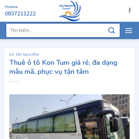
Chuyển
Hotline
đến
0837211222
nội
dung
Tìm
kiếm:
XE TÂY NGUYÊN
Thuê ô tô Kon Tum giá rẻ, đa dạng
mẫu mã, phục vụ tận tâm