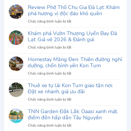
Review Phở Thố Chu Gia Đà Lạt: Khám
phá hương vị độc đáo khó quên
ở
Chức năng bình luận bị tắt
Review
Khám phá Vườn Thượng Uyển Bay Đà
Phở
Lạt: Giá vé 2026 & Đánh giá
Thố
Chu
ở
Chức năng bình luận bị tắt
Gia
Khám
Đà
Homestay Măng Đen: Thiên đường nghỉ
phá
Lạt:
dưỡng, chốn bình yên Kon Tum
Vườn
Khám
Thượng
ở
Chức năng bình luận bị tắt
phá
Uyển
Homestay
hương
Bay
Thuê xe tự lái Kon Tum giao tận nơi:
Măng
vị
Đà
Đặt xe nhanh, giá ưu đãi
Đen:
độc
Lạt:
Thiên
đáo
ở
Chức năng bình luận bị tắt
Giá
đường
khó
Thuê
vé
nghỉ
quên
TNN Garden Đắk Lắk: Oaasi xanh mát,
xe
2026
dưỡng,
điểm đến hấp dẫn Tây Nguyên
tự
&
chốn
lái
Đánh
ở
Chức năng bình luận bị tắt
bình
Kon
giá
TNN