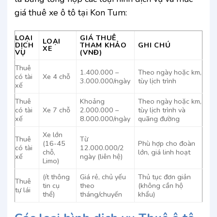
giá thuê xe ô tô tại Kon Tum:
LOẠI
GIÁ THUÊ
LOẠI
DỊCH
THAM KHẢO
GHI CHÚ
XE
VỤ
(VNĐ)
Thuê
1.400.000 –
Theo ngày hoặc km,
có tài
Xe 4 chỗ
3.000.000/ngày
tùy lịch trình
xế
Thuê
Khoảng
Theo ngày hoặc km,
có tài
Xe 7 chỗ
2.000.000 –
tùy lịch trình và
xế
8.000.000/ngày
quãng đường
Xe lớn
Thuê
Từ
(16-45
Phù hợp cho đoàn
có tài
12.000.000/2
chỗ,
lớn, giá linh hoạt
xế
ngày (liên hệ)
Limo)
(ít thông
Giá rẻ, chủ yếu
Thủ tục đơn giản
Thuê
tin cụ
theo
(không cần hộ
tự lái
thể)
tháng/chuyến
khẩu)