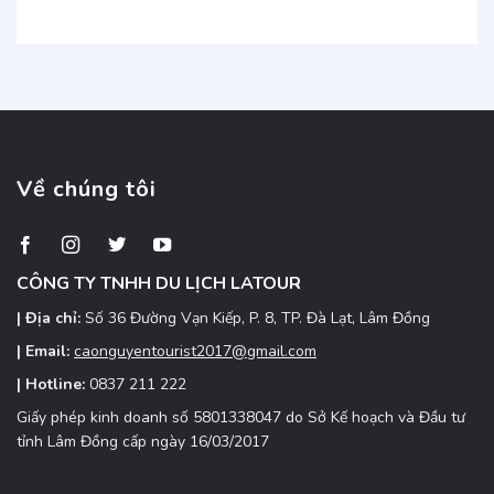
yên
Tum
Garden
Kon
giao
Đắk
Tum
tận
Lắk:
nơi:
Oaasi
Đặt
xanh
xe
mát,
nhanh,
điểm
giá
đến
Về chúng tôi
ưu
hấp
đãi
dẫn
Tây
Nguyên
CÔNG TY TNHH DU LỊCH LATOUR
| Địa chỉ:
Số 36 Đường Vạn Kiếp, P. 8, TP. Đà Lạt, Lâm Đồng
| Email:
caonguyentourist2017@gmail.com
| Hotline:
0837 211 222
Giấy phép kinh doanh số 5801338047 do Sở Kế hoạch và Đầu tư
tỉnh Lâm Đồng cấp ngày 16/03/2017