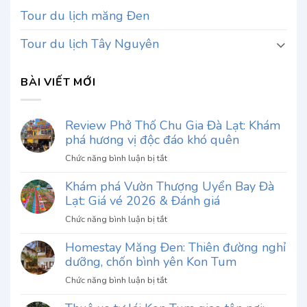
Tour du lịch măng Đen
Tour du lịch Tây Nguyên
BÀI VIẾT MỚI
Review Phở Thố Chu Gia Đà Lạt: Khám
phá hương vị độc đáo khó quên
ở
Chức năng bình luận bị tắt
Review
Khám phá Vườn Thượng Uyển Bay Đà
Phở
Lạt: Giá vé 2026 & Đánh giá
Thố
Chu
ở
Chức năng bình luận bị tắt
Gia
Khám
Đà
Homestay Măng Đen: Thiên đường nghỉ
phá
Lạt:
dưỡng, chốn bình yên Kon Tum
Vườn
Khám
Thượng
ở
Chức năng bình luận bị tắt
phá
Uyển
Homestay
hương
Bay
Măng