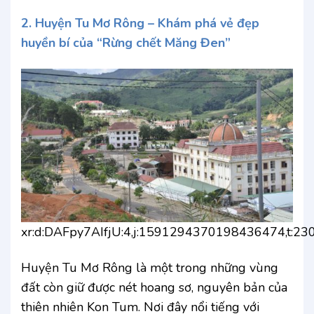
2. Huyện Tu Mơ Rông – Khám phá vẻ đẹp
huyền bí của “Rừng chết Măng Đen”
xr:d:DAFpy7AIfjU:4,j:1591294370198436474,t:2
Huyện Tu Mơ Rông là một trong những vùng
đất còn giữ được nét hoang sơ, nguyên bản của
thiên nhiên Kon Tum. Nơi đây nổi tiếng với