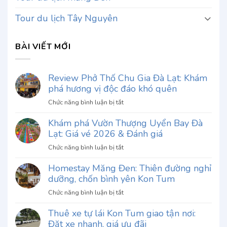
Tour du lịch Tây Nguyên
BÀI VIẾT MỚI
Review Phở Thố Chu Gia Đà Lạt: Khám
phá hương vị độc đáo khó quên
ở
Chức năng bình luận bị tắt
Review
Khám phá Vườn Thượng Uyển Bay Đà
Phở
Lạt: Giá vé 2026 & Đánh giá
Thố
Chu
ở
Chức năng bình luận bị tắt
Gia
Khám
Đà
Homestay Măng Đen: Thiên đường nghỉ
phá
Lạt:
dưỡng, chốn bình yên Kon Tum
Vườn
Khám
Thượng
ở
Chức năng bình luận bị tắt
phá
Uyển
Homestay
hương
Bay
Thuê xe tự lái Kon Tum giao tận nơi:
Măng
vị
Đà
Đặt xe nhanh, giá ưu đãi
Đen:
độc