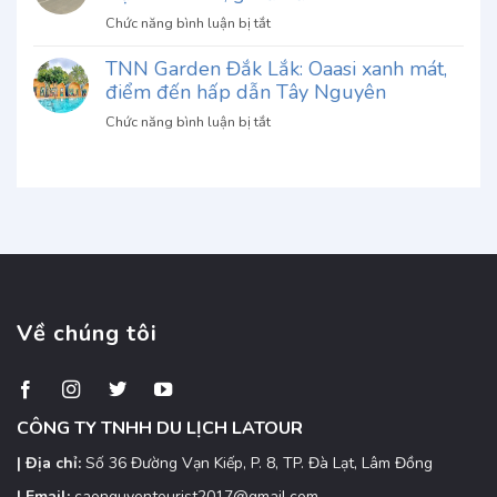
Lạt:
Thiên
đáo
ở
Chức năng bình luận bị tắt
Giá
đường
khó
Thuê
vé
nghỉ
quên
TNN Garden Đắk Lắk: Oaasi xanh mát,
xe
2026
dưỡng,
điểm đến hấp dẫn Tây Nguyên
tự
&
chốn
lái
Đánh
ở
Chức năng bình luận bị tắt
bình
Kon
giá
TNN
yên
Tum
Garden
Kon
giao
Đắk
Tum
tận
Lắk:
nơi:
Oaasi
Đặt
xanh
xe
mát,
nhanh,
điểm
giá
đến
Về chúng tôi
ưu
hấp
đãi
dẫn
Tây
Nguyên
CÔNG TY TNHH DU LỊCH LATOUR
| Địa chỉ:
Số 36 Đường Vạn Kiếp, P. 8, TP. Đà Lạt, Lâm Đồng
| Email:
caonguyentourist2017@gmail.com