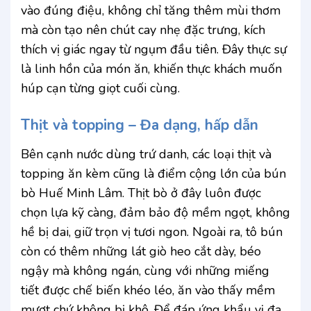
vào đúng điệu, không chỉ tăng thêm mùi thơm
mà còn tạo nên chút cay nhẹ đặc trưng, kích
thích vị giác ngay từ ngụm đầu tiên. Đây thực sự
là linh hồn của món ăn, khiến thực khách muốn
húp cạn từng giọt cuối cùng.
Thịt và topping – Đa dạng, hấp dẫn
Bên cạnh nước dùng trứ danh, các loại thịt và
topping ăn kèm cũng là điểm cộng lớn của bún
bò Huế Minh Lâm. Thịt bò ở đây luôn được
chọn lựa kỹ càng, đảm bảo độ mềm ngọt, không
hề bị dai, giữ trọn vị tươi ngon. Ngoài ra, tô bún
còn có thêm những lát giò heo cắt dày, béo
ngậy mà không ngán, cùng với những miếng
tiết được chế biến khéo léo, ăn vào thấy mềm
mượt chứ không bị khô. Để đáp ứng khẩu vị đa