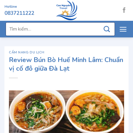
Chuyển
Hotline
đến
0837211222
nội
dung
Tìm
kiếm:
CẨM NANG DU LỊCH
Review Bún Bò Huế Minh Lâm: Chuẩn
vị cố đô giữa Đà Lạt