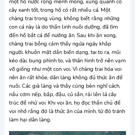
một hồ nước rộng mênh mông, xung quanh cỏ
cây xanh tốt, trong hồ có rất nhiều cá. Một
chàng trai trong vùng, không biết rằng những
con cá này là do thần linh nuôi dưỡng, đã tìm
đến hồ bắt cá để nướng ăn. Sau khi ăn xong,
chàng trai bỗng cảm thấy ngứa ngáy khắp
người, khuôn mặt dần biến dạng, tai to ra, mũi
kéo dài, bụng phình to, và thân hình trở nên vạm
vỡ giống như một con voi. Vì chàng trai hóa voi
nên ăn rất khỏe, dân làng không đủ thức ăn để
nuôi. Các già làng và thầy cúng bèn nghĩ cách,
nấu cơm nếp, bắp, đậu, củ sắn, rải lên lá cây
trúc để nhử voi. Khi voi ăn, họ đọc thần chú để
voi nhớ rằng đó là thức ăn của mình, từ đó tránh
làm hại dân làng.