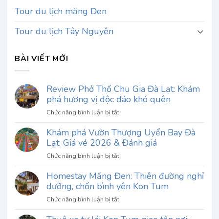
Tour du lịch măng Đen
Tour du lịch Tây Nguyên
BÀI VIẾT MỚI
Review Phở Thố Chu Gia Đà Lạt: Khám
phá hương vị độc đáo khó quên
ở
Chức năng bình luận bị tắt
Review
Khám phá Vườn Thượng Uyển Bay Đà
Phở
Lạt: Giá vé 2026 & Đánh giá
Thố
Chu
ở
Chức năng bình luận bị tắt
Gia
Khám
Đà
Homestay Măng Đen: Thiên đường nghỉ
phá
Lạt:
dưỡng, chốn bình yên Kon Tum
Vườn
Khám
Thượng
ở
Chức năng bình luận bị tắt
phá
Uyển
Homestay
hương
Bay
Măng