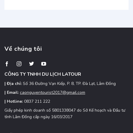
Tum
Garden
Kon
giao
Đắk
Tum
tận
Lắk:
nơi:
Oaasi
Đặt
xanh
xe
mát,
nhanh,
điểm
giá
đến
Về chúng tôi
ưu
hấp
đãi
dẫn
Tây
Nguyên
CÔNG TY TNHH DU LỊCH LATOUR
| Địa chỉ:
Số 36 Đường Vạn Kiếp, P. 8, TP. Đà Lạt, Lâm Đồng
| Email:
caonguyentourist2017@gmail.com
| Hotline:
0837 211 222
Giấy phép kinh doanh số 5801338047 do Sở Kế hoạch và Đầu tư
tỉnh Lâm Đồng cấp ngày 16/03/2017