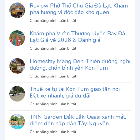
Review Phở Thố Chu Gia Đà Lạt: Khám
phá hương vị độc đáo khó quên
ở
Chức năng bình luận bị tắt
Review
Khám phá Vườn Thượng Uyển Bay Đà
Phở
Lạt: Giá vé 2026 & Đánh giá
Thố
Chu
ở
Chức năng bình luận bị tắt
Gia
Khám
Đà
Homestay Măng Đen: Thiên đường nghỉ
phá
Lạt:
dưỡng, chốn bình yên Kon Tum
Vườn
Khám
Thượng
ở
Chức năng bình luận bị tắt
phá
Uyển
Homestay
hương
Bay
Thuê xe tự lái Kon Tum giao tận nơi:
Măng
vị
Đà
Đặt xe nhanh, giá ưu đãi
Đen:
độc
Lạt:
Thiên
đáo
ở
Chức năng bình luận bị tắt
Giá
đường
khó
Thuê
vé
nghỉ
quên
TNN Garden Đắk Lắk: Oaasi xanh mát,
xe
2026
dưỡng,
điểm đến hấp dẫn Tây Nguyên
tự
&
chốn
lái
Đánh
ở
Chức năng bình luận bị tắt
bình
Kon
giá
TNN
yên