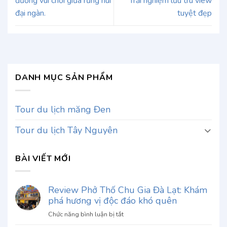
đường vui chơi giữa rừng núi
Trải nghiệm lưu trú view
đại ngàn.
tuyệt đẹp
DANH MỤC SẢN PHẨM
Tour du lịch măng Đen
Tour du lịch Tây Nguyên
BÀI VIẾT MỚI
Review Phở Thố Chu Gia Đà Lạt: Khám
phá hương vị độc đáo khó quên
ở
Chức năng bình luận bị tắt
Review