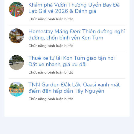
Khám phá Vườn Thượng Uyển Bay Đà
Phở
Lạt: Giá vé 2026 & Đánh giá
Thố
Chu
ở
Chức năng bình luận bị tắt
Gia
Khám
Đà
Homestay Măng Đen: Thiên đường nghỉ
phá
Lạt:
dưỡng, chốn bình yên Kon Tum
Vườn
Khám
Thượng
ở
Chức năng bình luận bị tắt
phá
Uyển
Homestay
hương
Bay
Thuê xe tự lái Kon Tum giao tận nơi:
Măng
vị
Đà
Đặt xe nhanh, giá ưu đãi
Đen:
độc
Lạt:
Thiên
đáo
ở
Chức năng bình luận bị tắt
Giá
đường
khó
Thuê
vé
nghỉ
quên
TNN Garden Đắk Lắk: Oaasi xanh mát,
xe
2026
dưỡng,
điểm đến hấp dẫn Tây Nguyên
tự
&
chốn
lái
Đánh
ở
Chức năng bình luận bị tắt
bình
Kon
giá
TNN
yên
Tum
Garden
Kon
giao
Đắk
Tum
tận
Lắk:
nơi:
Oaasi
Đặt