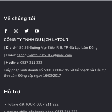
xanh
xe
mát,
nhanh,
điểm
giá
đến
Về chúng tôi
ưu
hấp
đãi
dẫn
Tây
Nguyên
CÔNG TY TNHH DU LỊCH LATOUR
| Địa chỉ:
Số 36 Đường Vạn Kiếp, P. 8, TP. Đà Lạt, Lâm Đồng
| Email:
caonguyentourist2017@gmail.com
| Hotline:
0837 211 222
Giấy phép kinh doanh số 5801338047 do Sở Kế hoạch và Đầu tư
tỉnh Lâm Đồng cấp ngày 16/03/2017
Hỗ trợ
> Hotline đặt TOUR: 0837 211 222
> Hotline chăm sóc khách hàng: 0837 211 222