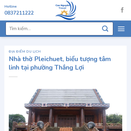
Chuyển
Hotline
đến
0837211222
nội
dung
Tìm
kiếm:
ĐỊA ĐIỂM DU LỊCH
Nhà thờ Pleichuet, biểu tượng tâm
linh tại phường Thắng Lợi