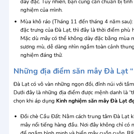
dày đặc. Tuy nhiên, bạn cũng cần chuẩn bị tin
nghiệm của mình.
Mùa khô ráo (Tháng 11 đến tháng 4 năm sau): 
đặc trưng của Đà Lạt, thì đây là thời điểm phù 
Mặc dù mây có thể không dày đặc bằng mùa mưa
sương mù, dễ dàng nhìn ngắm toàn cảnh thung 
nghiệm đáng thử.
Những địa điểm săn mây Đà Lạt “
Đà Lạt có vô vàn những ngọn đồi, đỉnh núi với tầ
Dưới đây là những địa điểm được mệnh danh là “t
chọn khi áp dụng
Kinh nghiệm săn mây Đà Lạt đ
Đồi chè Cầu Đất: Nằm cách trung tâm Đà Lạt k
mây nổi tiếng hàng đầu. Nơi đây không chỉ có 
để ngắm bình minh và biển mây cuồn cuộn. Rất