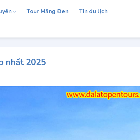
uyên
Tour Măng Đen
Tin du lịch
p nhất 2025