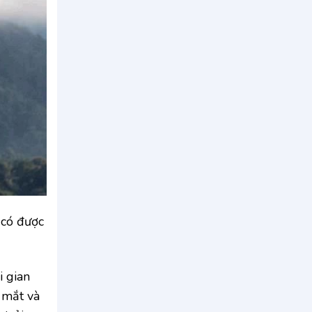
 có được
i gian
 mắt và