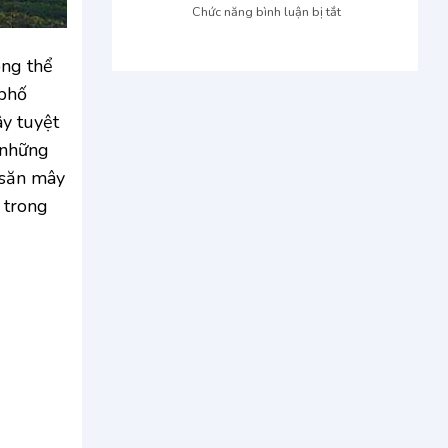
Kon
Kon
ở
Chức năng bình luận bị tắt
Tum
Tum
TNN
giao
Garden
tận
ng thể
Đắk
nơi:
 phố
Lắk:
Đặt
Oaasi
ây tuyệt
xe
xanh
nhanh,
 những
mát,
giá
điểm
 săn mây
ưu
đến
đãi
 trong
hấp
dẫn
Tây
Nguyên