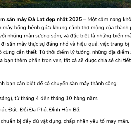
ệm săn mây Đà Lạt đẹp nhất 2025
– Một cẩm nang khô
ển mây bồng bềnh giữa khung cảnh thơ mộng của thành
 với những màn sương sớm, và đặc biệt là những biển m
đi săn mây thực sự đáng nhớ và hiệu quả, việc trang bị
ô cùng cần thiết. Từ thời điểm lý tưởng, những địa điểm
 bạn thêm phần trọn vẹn, tất cả sẽ được chia sẻ chi tiết
h bạn cần biết để có chuyến săn mây thành công:
sáng), từ tháng 4 đến tháng 10 hàng năm.
Phúc Đức, Đồi Đa Phú, Đỉnh Hòn Bồ.
, chuẩn bị đầy đủ vật dụng, chấp nhận yếu tố may mắn.