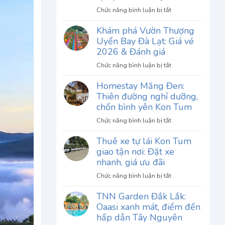
ở
Chức năng bình luận bị tắt
Review
Khám phá Vườn Thượng
Phở
Uyển Bay Đà Lạt: Giá vé
Thố
Chu
2026 & Đánh giá
Gia
ở
Chức năng bình luận bị tắt
Đà
Khám
Lạt:
Homestay Măng Đen:
phá
Khám
Thiên đường nghỉ dưỡng,
Vườn
phá
Thượng
chốn bình yên Kon Tum
hương
Uyển
vị
ở
Chức năng bình luận bị tắt
Bay
độc
Homestay
Đà
Thuê xe tự lái Kon Tum
đáo
Măng
Lạt:
giao tận nơi: Đặt xe
khó
Đen:
Giá
quên
Thiên
nhanh, giá ưu đãi
vé
đường
2026
ở
Chức năng bình luận bị tắt
nghỉ
&
Thuê
dưỡng,
TNN Garden Đắk Lắk:
Đánh
xe
chốn
Oaasi xanh mát, điểm đến
giá
tự
bình
lái
hấp dẫn Tây Nguyên
yên