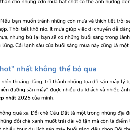
h thần cho những cơn mưa bất chợt có thể ảnh hưởng đến
Nếu bạn muốn tránh những cơn mưa và thích tiết trời s
hợp. Thời tiết khô ráo, ít mưa giúp việc di chuyển dễ dàn
, nhưng bù lại bạn sẽ có những buổi sáng trong lành,
lũng. Cái lạnh sâu của buổi sáng mùa này cũng là một 
hot” nhất không thể bỏ qua
m nhìn thoáng đãng, trở thành những tọa độ săn mây lý t
hiên đường săn mây”, được nhiều du khách và nhiếp ảnh 
ẹp nhất 2025
của mình.
hông quá xa, Đồi chè Cầu Đất là một trong những địa 
những đồi chè xanh mướt trải dài vô tận mà còn là điểm 
 nhiều tour du lịch săn mây buổi sáng đều chọn Đồi c