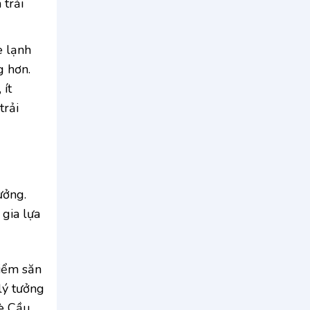
 trải
e lạnh
g hơn.
 ít
trải
ưởng.
gia lựa
điểm săn
lý tưởng
hè Cầu