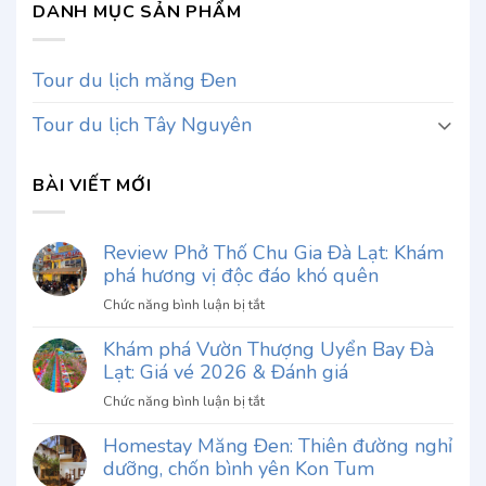
DANH MỤC SẢN PHẨM
Tour du lịch măng Đen
Tour du lịch Tây Nguyên
BÀI VIẾT MỚI
Review Phở Thố Chu Gia Đà Lạt: Khám
phá hương vị độc đáo khó quên
ở
Chức năng bình luận bị tắt
Review
Khám phá Vườn Thượng Uyển Bay Đà
Phở
Lạt: Giá vé 2026 & Đánh giá
Thố
Chu
ở
Chức năng bình luận bị tắt
Gia
Khám
Đà
Homestay Măng Đen: Thiên đường nghỉ
phá
Lạt:
dưỡng, chốn bình yên Kon Tum
Vườn
Khám