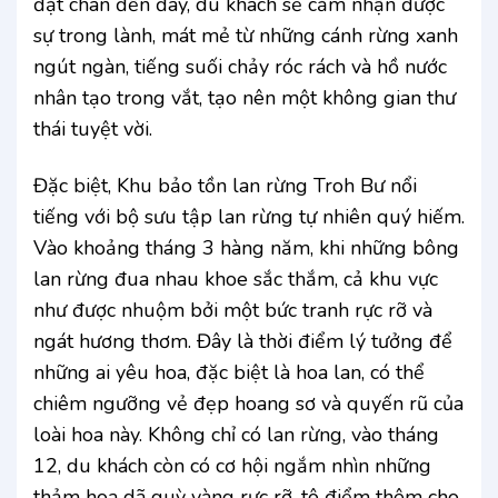
đặt chân đến đây, du khách sẽ cảm nhận được
sự trong lành, mát mẻ từ những cánh rừng xanh
ngút ngàn, tiếng suối chảy róc rách và hồ nước
nhân tạo trong vắt, tạo nên một không gian thư
thái tuyệt vời.
Đặc biệt, Khu bảo tồn lan rừng Troh Bư nổi
tiếng với bộ sưu tập lan rừng tự nhiên quý hiếm.
Vào khoảng tháng 3 hàng năm, khi những bông
lan rừng đua nhau khoe sắc thắm, cả khu vực
như được nhuộm bởi một bức tranh rực rỡ và
ngát hương thơm. Đây là thời điểm lý tưởng để
những ai yêu hoa, đặc biệt là hoa lan, có thể
chiêm ngưỡng vẻ đẹp hoang sơ và quyến rũ của
loài hoa này. Không chỉ có lan rừng, vào tháng
12, du khách còn có cơ hội ngắm nhìn những
thảm hoa dã quỳ vàng rực rỡ, tô điểm thêm cho