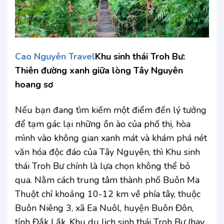
Cao Nguyên Travel
Khu sinh thái Troh Bư:
Thiên đường xanh giữa lòng Tây Nguyên
hoang sơ
Nếu bạn đang tìm kiếm một điểm đến lý tưởng
để tạm gác lại những ồn ào của phố thị, hòa
mình vào không gian xanh mát và khám phá nét
văn hóa độc đáo của Tây Nguyên, thì Khu sinh
thái Troh Bư chính là lựa chọn không thể bỏ
qua. Nằm cách trung tâm thành phố Buôn Ma
Thuột chỉ khoảng 10-12 km về phía tây, thuộc
Buôn Niêng 3, xã Ea Nuôl, huyện Buôn Đôn,
tỉnh Đắk Lắk, Khu du lịch sinh thái Troh Bư (hay