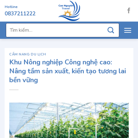
Chuyển
Hotline
đến
0837211222
nội
dung
Tìm
kiếm:
CẨM NANG DU LỊCH
Khu Nông nghiệp Công nghệ cao:
Nâng tầm sản xuất, kiến tạo tương lai
bền vững