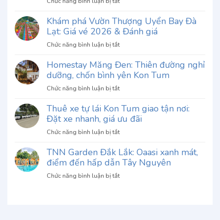
ở
Chức năng bình luận bị tắt
Review
Khám phá Vườn Thượng Uyển Bay Đà
Phở
Lạt: Giá vé 2026 & Đánh giá
Thố
Chu
ở
Chức năng bình luận bị tắt
Gia
Khám
Đà
Homestay Măng Đen: Thiên đường nghỉ
phá
Lạt:
dưỡng, chốn bình yên Kon Tum
Vườn
Khám
Thượng
ở
Chức năng bình luận bị tắt
phá
Uyển
Homestay
hương
Bay
Thuê xe tự lái Kon Tum giao tận nơi:
Măng
vị
Đà
Đặt xe nhanh, giá ưu đãi
Đen:
độc
Lạt:
Thiên
đáo
ở
Chức năng bình luận bị tắt
Giá
đường
khó
Thuê
vé
nghỉ
quên
TNN Garden Đắk Lắk: Oaasi xanh mát,
xe
2026
dưỡng,
điểm đến hấp dẫn Tây Nguyên
tự
&
chốn
lái
Đánh
ở
Chức năng bình luận bị tắt
bình
Kon
giá
TNN
yên
Tum
Garden
Kon
giao
Đắk
Tum
tận
Lắk:
nơi: