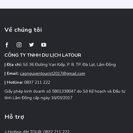
Oaasi
Đặt
xanh
xe
mát,
nhanh,
điểm
giá
đến
Về chúng tôi
ưu
hấp
đãi
dẫn
Tây
Nguyên
CÔNG TY TNHH DU LỊCH LATOUR
| Địa chỉ:
Số 36 Đường Vạn Kiếp, P. 8, TP. Đà Lạt, Lâm Đồng
| Email:
caonguyentourist2017@gmail.com
| Hotline:
0837 211 222
Giấy phép kinh doanh số 5801338047 do Sở Kế hoạch và Đầu tư
tỉnh Lâm Đồng cấp ngày 16/03/2017
Hỗ trợ
> Hotline đặt TOUR: 0837 211 222