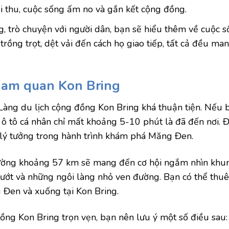
i thu, cuộc sống ấm no và gắn kết cộng đồng.
, trò chuyện với người dân, bạn sẽ hiểu thêm về cuộc 
 trồng trọt, dệt vải đến cách họ giao tiếp, tất cả đều m
tham quan Kon Bring
n Làng du lịch cộng đồng Kon Bring khá thuận tiện. Nếu 
 tô cá nhân chỉ mất khoảng 5-10 phút là đã đến nơi. Đâ
 lý tưởng trong hành trình khám phá Măng Đen.
đường khoảng 57 km sẽ mang đến cơ hội ngắm nhìn khu
ướt và những ngôi làng nhỏ ven đường. Bạn có thể thuê
 Đen và xuống tại Kon Bring.
ng Kon Bring trọn vẹn, bạn nên lưu ý một số điều sau: