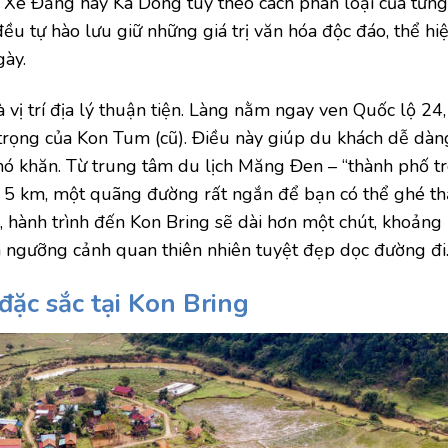
 Xê Đăng hay Ka Dong tùy theo cách phân loại của từn
ều tự hào lưu giữ những giá trị văn hóa độc đáo, thể hi
gày.
 vị trí địa lý thuận tiện. Làng nằm ngay ven Quốc lộ 24,
rọng của Kon Tum (cũ). Điều này giúp du khách dễ dàn
ó khăn. Từ trung tâm du lịch Măng Đen – “thành phố t
ến 5 km, một quãng đường rất ngắn để bạn có thể ghé t
, hành trình đến Kon Bring sẽ dài hơn một chút, khoản
m ngưỡng cảnh quan thiên nhiên tuyệt đẹp dọc đường đi
ặc sắc tại Kon Bring