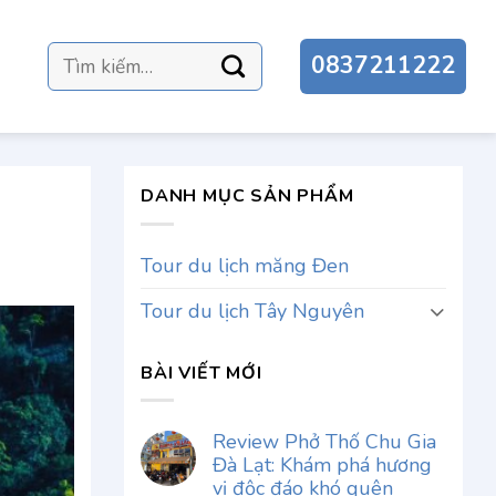
Tìm
0837211222
kiếm:
DANH MỤC SẢN PHẨM
Tour du lịch măng Đen
Tour du lịch Tây Nguyên
BÀI VIẾT MỚI
Review Phở Thố Chu Gia
Đà Lạt: Khám phá hương
vị độc đáo khó quên