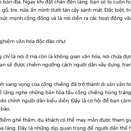
bản địa. Ngay khi đặt chân đến làng, bạn sẽ bị cuốn hú
ỗ, tre, nứa, ẩn mình dưới tán cây xanh mát. Đặc biệt, t
 sức mạnh cộng đồng và là nơi diễn ra các hoạt động văn
nghiệm văn hóa độc đáo như:
g chỉ là nơi ở mà còn là không gian văn hóa, nơi chứa đự
ạn sẽ được chiêm ngưỡng cách người dân xây dựng, tran
 vang vọng của cồng chiêng đã trở thành di sản văn h
thể lắng nghe những bản hòa tấu cồng chiêng hùng tráng
o chính người dân biểu diễn. Đây là cơ hội để bạn cảm
 bào.
i điểm ghé thăm, du khách có thể may mắn được tham gi
ủa làng. Đây là những dịp quan trọng để người dân thể 