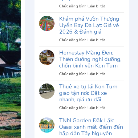
ở
Chức năng bình luận bị tắt
Review
Khám phá Vườn Thượng
Phở
Uyển Bay Đà Lạt: Giá vé
Thố
Chu
2026 & Đánh giá
Gia
ở
Chức năng bình luận bị tắt
Đà
Khám
Lạt:
Homestay Măng Đen:
phá
Khám
Thiên đường nghỉ dưỡng,
Vườn
phá
Thượng
chốn bình yên Kon Tum
hương
Uyển
vị
ở
Chức năng bình luận bị tắt
Bay
độc
Homestay
Đà
Thuê xe tự lái Kon Tum
đáo
Măng
Lạt:
giao tận nơi: Đặt xe
khó
Đen:
Giá
quên
Thiên
nhanh, giá ưu đãi
vé
đường
2026
ở
Chức năng bình luận bị tắt
nghỉ
&
Thuê
dưỡng,
TNN Garden Đắk Lắk:
Đánh
xe
chốn
Oaasi xanh mát, điểm đến
giá
tự
bình
lái
hấp dẫn Tây Nguyên
yên