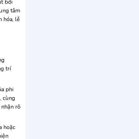
t bởi
rung tâm
 hóa, lễ
ng
g trí
óa phi
, cùng
 nhận rõ
a hoặc
hiện