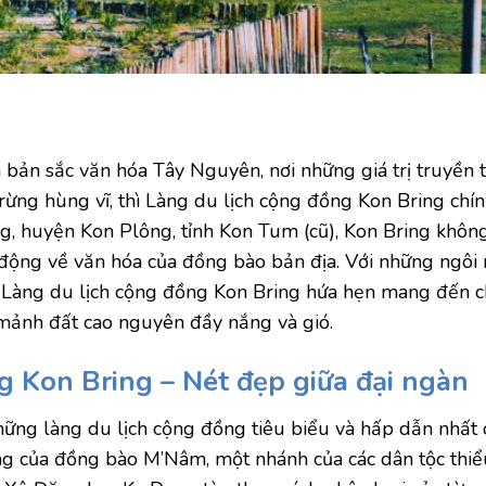
n sắc văn hóa Tây Nguyên, nơi những giá trị truyền 
ừng hùng vĩ, thì Làng du lịch cộng đồng Kon Bring chín
g, huyện Kon Plông, tỉnh Kon Tum (cũ), Kon Bring không
động về văn hóa của đồng bào bản địa. Với những ngôi 
h, Làng du lịch cộng đồng Kon Bring hứa hẹn mang đến 
 mảnh đất cao nguyên đầy nắng và gió.
 Kon Bring – Nét đẹp giữa đại ngàn
hững làng du lịch cộng đồng tiêu biểu và hấp dẫn nhất
ng của đồng bào M’Nâm, một nhánh của các dân tộc thiểu