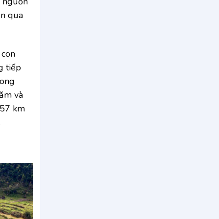
g nguồn
ện qua
 con
g tiếp
rong
hăm và
g 57 km
.