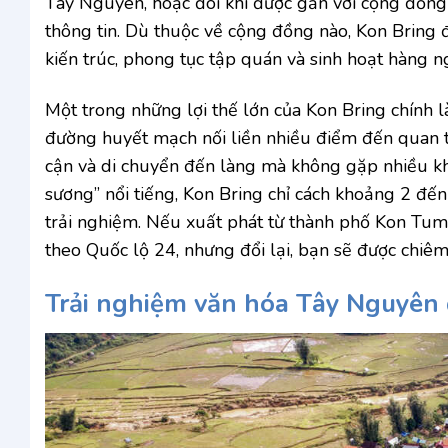
Tây Nguyên, hoặc đôi khi được gắn với cộng đồng
thông tin. Dù thuộc về cộng đồng nào, Kon Bring đ
kiến trúc, phong tục tập quán và sinh hoạt hàng n
Một trong những lợi thế lớn của Kon Bring chính là
đường huyết mạch nối liền nhiều điểm đến quan t
cận và di chuyển đến làng mà không gặp nhiều kh
sương” nổi tiếng, Kon Bring chỉ cách khoảng 2 đ
trải nghiệm. Nếu xuất phát từ thành phố Kon Tum
theo Quốc lộ 24, nhưng đổi lại, bạn sẽ được chiê
Trải nghiệm văn hóa Tây Nguyên đ