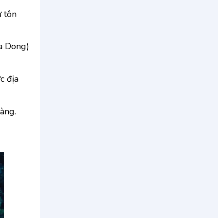
ự tôn
Ka Dong)
c địa
làng.