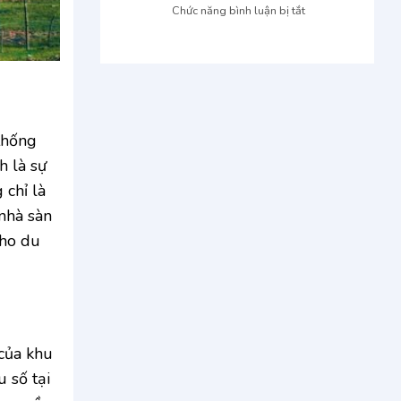
Kon
Kon
ở
Chức năng bình luận bị tắt
Tum
Tum
TNN
giao
Garden
tận
Đắk
nơi:
Lắk:
Đặt
Oaasi
xe
xanh
nhanh,
mát,
thống
giá
điểm
ưu
h là sự
đến
đãi
 chỉ là
hấp
dẫn
nhà sàn
Tây
cho du
Nguyên
 của khu
 số tại