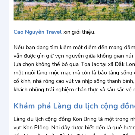
Cao Nguyên Travel
xin giới thiệu.
Nếu bạn đang tìm kiếm một điểm đến mang đậm bả
vẫn được gìn giữ vẹn nguyên giữa không gian núi r
lựa chọn không thể bỏ qua. Tọa lạc tại xã Đắk Lon
một ngôi làng mộc mạc mà còn là bảo tàng sống 
cổ kính, nhà rông cao vút và nhịp sống thanh bìn
khách những trải nghiệm chân thực và sâu sắc về
Khám phá Làng du lịch cộng đồng
Làng du lịch cộng đồng Kon Bring là một trong n
vực Kon Plông. Nơi đây được biết đến là quê hươ