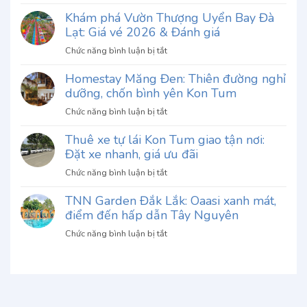
Review
Khám phá Vườn Thượng Uyển Bay Đà
Phở
Lạt: Giá vé 2026 & Đánh giá
Thố
Chu
ở
Chức năng bình luận bị tắt
Gia
Khám
Đà
Homestay Măng Đen: Thiên đường nghỉ
phá
Lạt:
dưỡng, chốn bình yên Kon Tum
Vườn
Khám
Thượng
ở
Chức năng bình luận bị tắt
phá
Uyển
Homestay
hương
Bay
Thuê xe tự lái Kon Tum giao tận nơi:
Măng
vị
Đà
Đặt xe nhanh, giá ưu đãi
Đen:
độc
Lạt:
Thiên
đáo
ở
Chức năng bình luận bị tắt
Giá
đường
khó
Thuê
vé
nghỉ
quên
TNN Garden Đắk Lắk: Oaasi xanh mát,
xe
2026
dưỡng,
điểm đến hấp dẫn Tây Nguyên
tự
&
chốn
lái
Đánh
ở
Chức năng bình luận bị tắt
bình
Kon
giá
TNN
yên
Tum
Garden
Kon
giao
Đắk
Tum
tận
Lắk:
nơi:
Oaasi