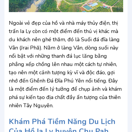
Ngoài vẻ đẹp của hồ và nhà máy thủy điện, thị
trấn Ia Ly còn có một điểm đến thú vị khác mà
du khách nên ghé thăm, đó là Suối đá đĩa làng
Vân (Jrai Phă). Nằm ở làng Vân, dòng suối này
nổi bật với những thanh đá lục lăng bằng
phẳng xếp chồng lên nhau một cách tự nhiên,
tạo nên một cảnh tượng kỳ vĩ và độc đáo, gợi
nhớ đến Ghềnh Đá Đĩa Phú Yên nổi tiếng. Đây
là một điểm đến lý tưởng để chụp ảnh và khám
phá sự kiến tạo địa chất đầy ấn tượng của thiên
nhiên Tây Nguyên.
Khám Phá Tiềm Năng Du Lịch
Của Hồ Ia Ly huyện Chu Pah