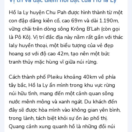
Vị trí và đặc điểm nổi bật của Hồ Ia Ly
Hồ Ia Ly huyện Chu Pah được hình thành từ một
con đập dâng kiên cố, cao 69m và dài 1.190m,
vững chãi trên dòng sông Krông B’Lah (còn gọi
là Pô Kô). Vị trí đắc địa này nằm rất gần với thác
Ialy huyền thoại, một biểu tượng của vẻ đẹp
hoang sơ với độ cao 42m, tạo nên một bức
tranh thủy mặc hùng vĩ giữa núi rừng.
Cách thành phố Pleiku khoảng 40km về phía
tây bắc, Hồ Ia Ly ẩn mình trong khu vực rừng
núi hữu tình, mang đến một cảnh quan sông
nước mênh mông và xanh ngát. Du khách đến
đây sẽ được hòa mình vào không gian yên bình,
trong lành, tách biệt khỏi sự ồn ào phố thị.
Quang cảnh xung quanh hồ là những đồi núi