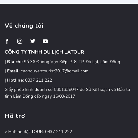
Đặt
xanh
xe
mát,
nhanh,
điểm
giá
đến
Về chúng tôi
ưu
hấp
đãi
dẫn
Tây
Nguyên
CÔNG TY TNHH DU LỊCH LATOUR
| Địa chỉ:
Số 36 Đường Vạn Kiếp, P. 8, TP. Đà Lạt, Lâm Đồng
| Email:
caonguyentourist2017@gmail.com
| Hotline:
0837 211 222
Giấy phép kinh doanh số 5801338047 do Sở Kế hoạch và Đầu tư
tỉnh Lâm Đồng cấp ngày 16/03/2017
Hỗ trợ
> Hotline đặt TOUR: 0837 211 222