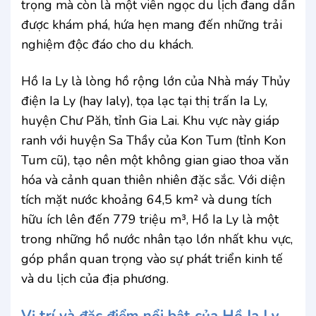
trọng mà còn là một viên ngọc du lịch đang dần
được khám phá, hứa hẹn mang đến những trải
nghiệm độc đáo cho du khách.
Hồ Ia Ly là lòng hồ rộng lớn của Nhà máy Thủy
điện Ia Ly (hay Ialy), tọa lạc tại thị trấn Ia Ly,
huyện Chư Păh, tỉnh Gia Lai. Khu vực này giáp
ranh với huyện Sa Thầy của Kon Tum (tỉnh Kon
Tum cũ), tạo nên một không gian giao thoa văn
hóa và cảnh quan thiên nhiên đặc sắc. Với diện
tích mặt nước khoảng 64,5 km² và dung tích
hữu ích lên đến 779 triệu m³, Hồ Ia Ly là một
trong những hồ nước nhân tạo lớn nhất khu vực,
góp phần quan trọng vào sự phát triển kinh tế
và du lịch của địa phương.