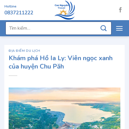
Chuyển
Hotline
đến
0837211222
nội
dung
Tìm
kiếm:
ĐỊA ĐIỂM DU LỊCH
Khám phá Hồ Ia Ly: Viên ngọc xanh
của huyện Chu Păh