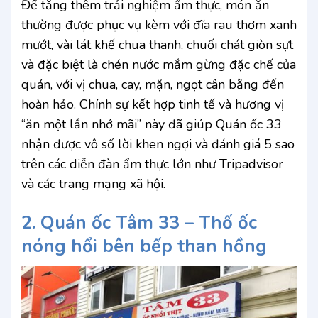
Để tăng thêm trải nghiệm ẩm thực, món ăn
thường được phục vụ kèm với đĩa rau thơm xanh
mướt, vài lát khế chua thanh, chuối chát giòn sựt
và đặc biệt là chén nước mắm gừng đặc chế của
quán, với vị chua, cay, mặn, ngọt cân bằng đến
hoàn hảo. Chính sự kết hợp tinh tế và hương vị
“ăn một lần nhớ mãi” này đã giúp Quán ốc 33
nhận được vô số lời khen ngợi và đánh giá 5 sao
trên các diễn đàn ẩm thực lớn như Tripadvisor
và các trang mạng xã hội.
2. Quán ốc Tâm 33 – Thố ốc
nóng hổi bên bếp than hồng