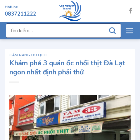
Chuyển
Hotline
đến
0837211222
nội
dung
Tìm
kiếm:
CẨM NANG DU LỊCH
Khám phá 3 quán ốc nhồi thịt Đà Lạt
ngon nhất định phải thử