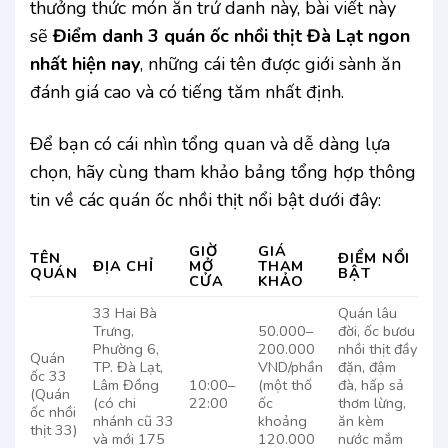
thưởng thức món ăn trứ danh này, bài viết này
sẽ
Điểm danh 3 quán ốc nhồi thịt Đà Lạt ngon
nhất hiện nay
, những cái tên được giới sành ăn
đánh giá cao và có tiếng tăm nhất định.
Để bạn có cái nhìn tổng quan và dễ dàng lựa
chọn, hãy cùng tham khảo bảng tổng hợp thông
tin về các quán ốc nhồi thịt nổi bật dưới đây:
GIỜ
GIÁ
TÊN
ĐIỂM NỔI
ĐỊA CHỈ
MỞ
THAM
QUÁN
BẬT
CỬA
KHẢO
33 Hai Bà
Quán lâu
Trưng,
50.000–
đời, ốc bươu
Phường 6,
200.000
nhồi thịt đầy
Quán
TP. Đà Lạt,
VND/phần
đặn, đậm
ốc 33
Lâm Đồng
10:00–
(một thố
đà, hấp sả
(Quán
(có chi
22:00
ốc
thơm lừng,
ốc nhồi
nhánh cũ 33
khoảng
ăn kèm
thịt 33)
và mới 175
120.000
nước mắm