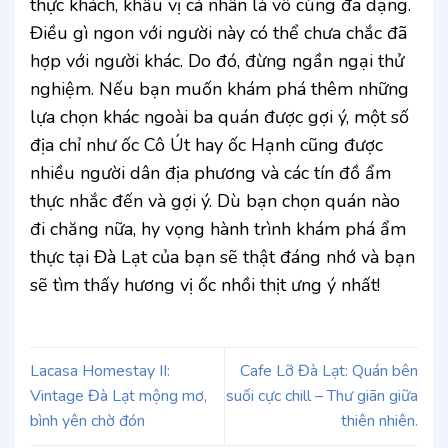
thực khách, khẩu vị cá nhân là vô cùng đa dạng.
Điều gì ngon với người này có thể chưa chắc đã
hợp với người khác. Do đó, đừng ngần ngại thử
nghiệm. Nếu bạn muốn khám phá thêm những
lựa chọn khác ngoài ba quán được gợi ý, một số
địa chỉ như ốc Cô Út hay ốc Hạnh cũng được
nhiều người dân địa phương và các tín đồ ẩm
thực nhắc đến và gợi ý. Dù bạn chọn quán nào
đi chăng nữa, hy vọng hành trình khám phá ẩm
thực tại Đà Lạt của bạn sẽ thật đáng nhớ và bạn
sẽ tìm thấy hương vị ốc nhồi thịt ưng ý nhất!
Lacasa Homestay II:
Cafe Lỡ Đà Lạt: Quán bên
Vintage Đà Lạt mộng mơ,
suối cực chill – Thư giãn giữa
bình yên chờ đón
thiên nhiên.