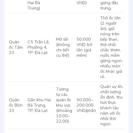
Hai Bà
VND)
gừng đặc
Trưng)
trưng.
Thố ốc lớn
(2 người
ăn), giữ
nóng trên
Mở tối
50.000
bếp than,
Quán
C5 Trần Lê,
(không
VND trở
thịt nhồi
ốc Tâm
Phường 4,
chi tiết
lên (giá
chắc thơm,
33
TP. Đà Lạt
cụ thể)
mềm)
nước mắm
gừng ngon,
nhiều món
ốc khác giá
rẻ.
Quán uy tín,
Tương
chất lượng
tự các
ổn định, thu
Quán
Gần khu Hai
quán ốc
50.000–
hút thực
ốc Bích
Bà Trưng,
khu vực
200.000
khách lâu
33
TP. Đà Lạt
(khoảng
VND/phần
năm với ốc
10:00–
nhồi thịt
22:00)
ngon.