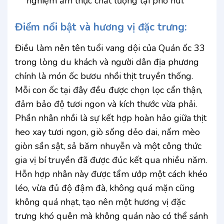
nghiệm ẩm thực chất lượng tại phố núi.
Điểm nổi bật và hương vị đặc trưng:
Điều làm nên tên tuổi vang dội của Quán ốc 33
trong lòng du khách và người dân địa phương
chính là món ốc bươu nhồi thịt truyền thống.
Mỗi con ốc tại đây đều được chọn lọc cẩn thận,
đảm bảo độ tươi ngon và kích thước vừa phải.
Phần nhân nhồi là sự kết hợp hoàn hảo giữa thịt
heo xay tươi ngon, giò sống dẻo dai, nấm mèo
giòn sần sật, sả băm nhuyễn và một công thức
gia vị bí truyền đã được đúc kết qua nhiều năm.
Hỗn hợp nhân này được tẩm ướp một cách khéo
léo, vừa đủ độ đậm đà, không quá mặn cũng
không quá nhạt, tạo nên một hương vị đặc
trưng khó quên mà không quán nào có thể sánh