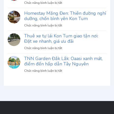
Chu
ở
Chức năng bình luận bị tắt
Gia
Khám
Đà
Homestay Măng Đen: Thiên đường nghỉ
phá
Lạt:
dưỡng, chốn bình yên Kon Tum
Vườn
Khám
Thượng
ở
Chức năng bình luận bị tắt
phá
Uyển
Homestay
hương
Bay
Thuê xe tự lái Kon Tum giao tận nơi:
Măng
vị
Đà
Đặt xe nhanh, giá ưu đãi
Đen:
độc
Lạt:
Thiên
đáo
ở
Chức năng bình luận bị tắt
Giá
đường
khó
Thuê
vé
nghỉ
quên
TNN Garden Đắk Lắk: Oaasi xanh mát,
xe
2026
dưỡng,
điểm đến hấp dẫn Tây Nguyên
tự
&
chốn
lái
Đánh
ở
Chức năng bình luận bị tắt
bình
Kon
giá
TNN
yên
Tum
Garden
Kon
giao
Đắk
Tum
tận
Lắk:
nơi:
Oaasi
Đặt
xanh
xe
mát,
nhanh,
điểm
giá