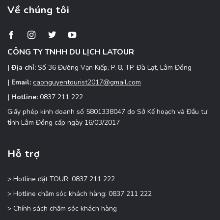
đến
Về chúng tôi
ưu
hấp
đãi
dẫn
Tây
Nguyên
CÔNG TY TNHH DU LỊCH LATOUR
| Địa chỉ:
Số 36 Đường Vạn Kiếp, P. 8, TP. Đà Lạt, Lâm Đồng
| Email:
caonguyentourist2017@gmail.com
| Hotline:
0837 211 222
Giấy phép kinh doanh số 5801338047 do Sở Kế hoạch và Đầu tư
tỉnh Lâm Đồng cấp ngày 16/03/2017
Hỗ trợ
> Hotline đặt TOUR: 0837 211 222
> Hotline chăm sóc khách hàng: 0837 211 222
> Chính sách chăm sóc khách hàng