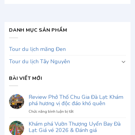
DANH MỤC SẢN PHẨM
Tour du lịch măng Đen
Tour du lịch Tây Nguyên
BÀI VIẾT MỚI
Review Phở Thố Chu Gia Đà Lạt: Khám
phá hương vị độc đáo khó quên
ở
Chức năng bình luận bị tắt
Review
Khám phá Vườn Thượng Uyển Bay Đà
Phở
Lạt: Giá vé 2026 & Đánh giá
Thố