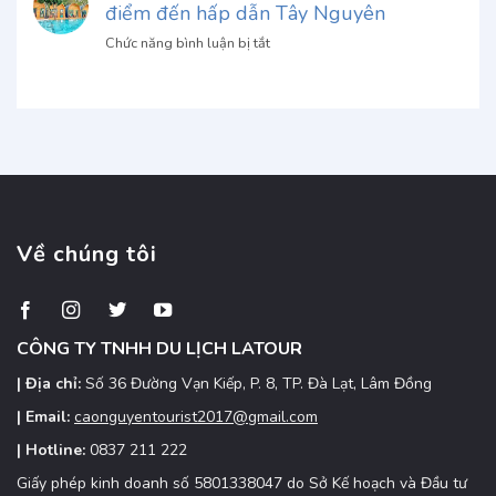
điểm đến hấp dẫn Tây Nguyên
tự
&
chốn
lái
Đánh
ở
Chức năng bình luận bị tắt
bình
Kon
giá
TNN
yên
Tum
Garden
Kon
giao
Đắk
Tum
tận
Lắk:
nơi:
Oaasi
Đặt
xanh
xe
mát,
nhanh,
điểm
giá
đến
Về chúng tôi
ưu
hấp
đãi
dẫn
Tây
Nguyên
CÔNG TY TNHH DU LỊCH LATOUR
| Địa chỉ:
Số 36 Đường Vạn Kiếp, P. 8, TP. Đà Lạt, Lâm Đồng
| Email:
caonguyentourist2017@gmail.com
| Hotline:
0837 211 222
Giấy phép kinh doanh số 5801338047 do Sở Kế hoạch và Đầu tư