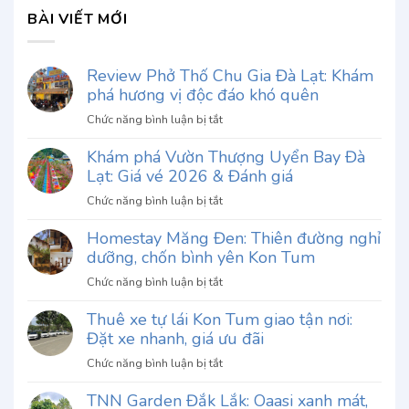
BÀI VIẾT MỚI
Review Phở Thố Chu Gia Đà Lạt: Khám
phá hương vị độc đáo khó quên
ở
Chức năng bình luận bị tắt
Review
Khám phá Vườn Thượng Uyển Bay Đà
Phở
Lạt: Giá vé 2026 & Đánh giá
Thố
Chu
ở
Chức năng bình luận bị tắt
Gia
Khám
Đà
Homestay Măng Đen: Thiên đường nghỉ
phá
Lạt:
dưỡng, chốn bình yên Kon Tum
Vườn
Khám
Thượng
ở
Chức năng bình luận bị tắt
phá
Uyển
Homestay
hương
Bay
Thuê xe tự lái Kon Tum giao tận nơi:
Măng
vị
Đà
Đặt xe nhanh, giá ưu đãi
Đen:
độc
Lạt:
Thiên
đáo
ở
Chức năng bình luận bị tắt
Giá
đường
khó
Thuê
vé
nghỉ
quên
TNN Garden Đắk Lắk: Oaasi xanh mát,
xe
2026
dưỡng,