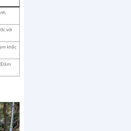
nh,
ớc với
hạm khắc
i (Đăm