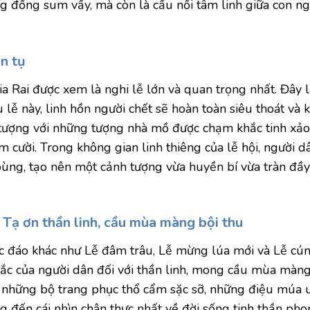
g đồng sum vầy, mà còn là cầu nối tâm linh giữa con ng
àn tụ
ia Rai được xem là nghi lễ lớn và quan trọng nhất. Đây l
u lễ này, linh hồn người chết sẽ hoàn toàn siêu thoát và
 tượng với những tượng nhà mồ được chạm khắc tinh xảo
cười. Trong không gian linh thiêng của lễ hội, người d
g, tạo nên một cảnh tượng vừa huyền bí vừa tràn đầy
 Tạ ơn thần linh, cầu mùa màng bội thu
độc đáo khác như Lễ đâm trâu, Lễ mừng lúa mới và Lễ cú
 sắc của người dân đối với thần linh, mong cầu mùa màng
ởi những bộ trang phục thổ cẩm sặc sỡ, những điệu múa 
 đến cái nhìn chân thực nhất về đời sống tinh thần ph