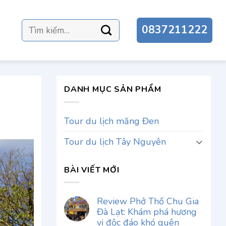
Tìm
0837211222
kiếm:
DANH MỤC SẢN PHẨM
Tour du lịch măng Đen
Tour du lịch Tây Nguyên
BÀI VIẾT MỚI
Review Phở Thố Chu Gia
Đà Lạt: Khám phá hương
vị độc đáo khó quên