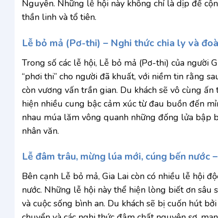
Nguyên. Những lễ hội này không chỉ là dịp để cộn
thần linh và tổ tiên.
Lễ bỏ mả (Pơ-thi) – Nghi thức chia ly và đo
Trong số các lễ hội, Lễ bỏ mả (Pơ-thi) của người G
“phơi thi” cho người đã khuất, với niềm tin rằng sa
còn vương vấn trần gian. Du khách sẽ vô cùng ấn
hiện nhiều cung bậc cảm xúc từ đau buồn đến mỉm 
nhau múa lăm vông quanh những đống lửa bập bùn
nhân văn.
Lễ đâm trâu, mừng lúa mới, cúng bến nước –
Bên cạnh Lễ bỏ mả, Gia Lai còn có nhiều lễ hội 
nước. Những lễ hội này thể hiện lòng biết ơn sâu
và cuộc sống bình an. Du khách sẽ bị cuốn hút b
chuyển và các nghi thức đậm chất nguyên sơ, mang