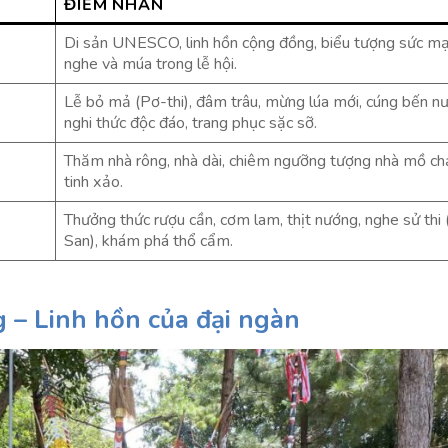
ĐIỂM NHẤN
Di sản UNESCO, linh hồn cộng đồng, biểu tượng sức mạ
nghe và múa trong lễ hội.
Lễ bỏ mả (Pơ-thi), đâm trâu, mừng lúa mới, cúng bến nư
nghi thức độc đáo, trang phục sặc sỡ.
Thăm nhà rông, nhà dài, chiêm ngưỡng tượng nhà mồ c
tinh xảo.
Thưởng thức rượu cần, cơm lam, thịt nướng, nghe sử th
San), khám phá thổ cẩm.
 – Linh hồn của đại ngàn