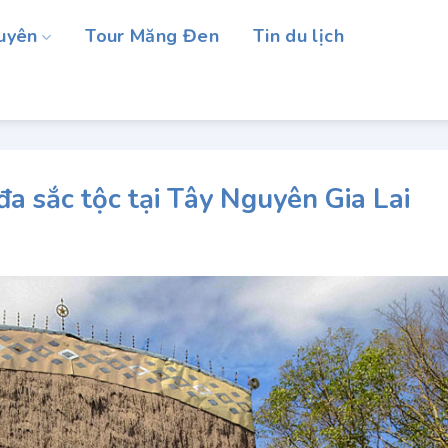
uyên
Tour Măng Đen
Tin du lịch
đa sắc tộc tại Tây Nguyên Gia Lai