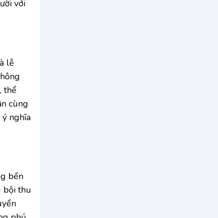
ười với
à lễ
 không
, thể
ân cùng
 ý nghĩa
ng bến
 bội thu
uyển
ong phú