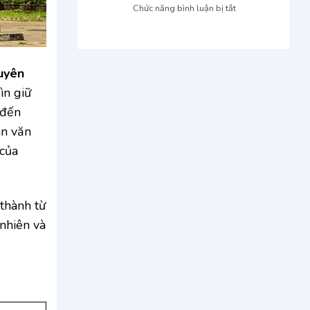
Kon
Kon
ở
Chức năng bình luận bị tắt
Tum
Tum
TNN
giao
Garden
tận
Đắk
nơi:
Lắk:
Đặt
guyên
Oaasi
xe
ìn giữ
xanh
nhanh,
mát,
 đến
giá
điểm
ưu
an văn
đến
đãi
hấp
 của
dẫn
Tây
Nguyên
thành từ
 nhiên và