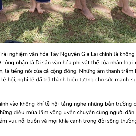
rải nghiệm văn hóa Tây Nguyên Gia Lai​ chính là không
ng nhận là Di sản văn hóa phi vật thể của nhân loại,
ồn, là tiếng nói của cả cộng đồng. Những âm thanh trầm 
lễ hội, nghi lễ đã trở thành biểu tượng cho sức mạnh, s
mình vào không khí lễ hội, lắng nghe những bản trường 
a những điệu múa lăm vông uyển chuyển cùng người dân 
iềm vui, nỗi buồn và mọi khía cạnh trong đời sống thườ