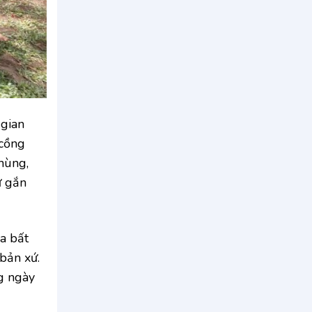
 gian
 cồng
hùng,
ự gắn
ca bất
bản xứ.
ng ngày