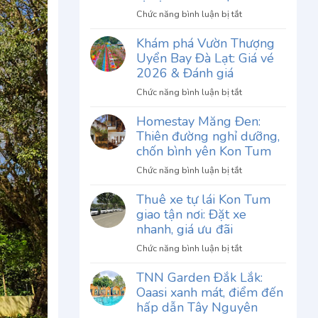
ở
Chức năng bình luận bị tắt
Review
Khám phá Vườn Thượng
Phở
Uyển Bay Đà Lạt: Giá vé
Thố
Chu
2026 & Đánh giá
Gia
ở
Chức năng bình luận bị tắt
Đà
Khám
Lạt:
Homestay Măng Đen:
phá
Khám
Thiên đường nghỉ dưỡng,
Vườn
phá
Thượng
chốn bình yên Kon Tum
hương
Uyển
vị
ở
Chức năng bình luận bị tắt
Bay
độc
Homestay
Đà
Thuê xe tự lái Kon Tum
đáo
Măng
Lạt:
giao tận nơi: Đặt xe
khó
Đen:
Giá
quên
Thiên
nhanh, giá ưu đãi
vé
đường
2026
ở
Chức năng bình luận bị tắt
nghỉ
&
Thuê
dưỡng,
TNN Garden Đắk Lắk:
Đánh
xe
chốn
Oaasi xanh mát, điểm đến
giá
tự
bình
lái
hấp dẫn Tây Nguyên
yên