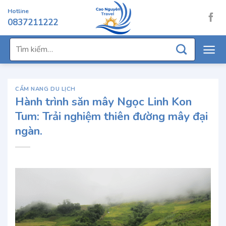
Chuyển
Hotline
đến
0837211222
nội
dung
Tìm
kiếm:
CẨM NANG DU LỊCH
Hành trình săn mây Ngọc Linh Kon
Tum: Trải nghiệm thiên đường mây đại
ngàn.