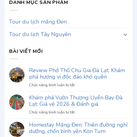
DANH MỤC SẢN PHẨM
Tour du lịch măng Đen
Tour du lịch Tây Nguyên
BÀI VIẾT MỚI
Review Phở Thố Chu Gia Đà Lạt: Khám
phá hương vị độc đáo khó quên
ở
Chức năng bình luận bị tắt
Review
Khám phá Vườn Thượng Uyển Bay Đà
Phở
Lạt: Giá vé 2026 & Đánh giá
Thố
Chu
ở
Chức năng bình luận bị tắt
Gia
Khám
Đà
Homestay Măng Đen: Thiên đường nghỉ
phá
Lạt:
dưỡng, chốn bình yên Kon Tum
Vườn
Khám
Thượng