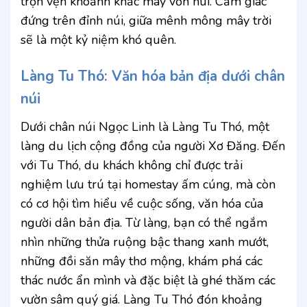
trọn vẹn khoảnh khắc mây vờn núi. Cảm giác
đứng trên đỉnh núi, giữa mênh mông mây trời
sẽ là một kỷ niệm khó quên.
Làng Tu Thó: Văn hóa bản địa dưới chân
núi
Dưới chân núi Ngọc Linh là Làng Tu Thó, một
làng du lịch cộng đồng của người Xơ Đăng. Đến
với Tu Thó, du khách không chỉ được trải
nghiệm lưu trú tại homestay ấm cúng, mà còn
có cơ hội tìm hiểu về cuộc sống, văn hóa của
người dân bản địa. Từ làng, bạn có thể ngắm
nhìn những thửa ruộng bậc thang xanh mướt,
những đồi săn mây thơ mộng, khám phá các
thác nước ẩn mình và đặc biệt là ghé thăm các
vườn sâm quý giá. Làng Tu Thó đón khoảng