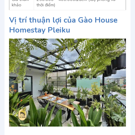
khảo
thời điểm)
Vị trí thuận lợi của Gào House
Homestay Pleiku