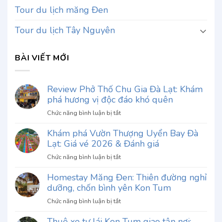
Tour du lịch măng Đen
Tour du lịch Tây Nguyên
BÀI VIẾT MỚI
Review Phở Thố Chu Gia Đà Lạt: Khám
phá hương vị độc đáo khó quên
ở
Chức năng bình luận bị tắt
Review
Khám phá Vườn Thượng Uyển Bay Đà
Phở
Lạt: Giá vé 2026 & Đánh giá
Thố
Chu
ở
Chức năng bình luận bị tắt
Gia
Khám
Đà
Homestay Măng Đen: Thiên đường nghỉ
phá
Lạt:
dưỡng, chốn bình yên Kon Tum
Vườn
Khám
Thượng
ở
Chức năng bình luận bị tắt
phá
Uyển
Homestay
hương
Bay
Thuê xe tự lái Kon Tum giao tận nơi:
Măng
vị