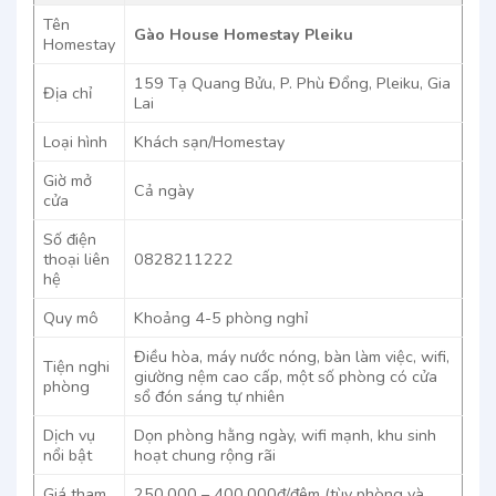
Tên
Gào House Homestay Pleiku
Homestay
159 Tạ Quang Bửu, P. Phù Đổng, Pleiku, Gia
Địa chỉ
Lai
Loại hình
Khách sạn/Homestay
Giờ mở
Cả ngày
cửa
Số điện
thoại liên
0828211222
hệ
Quy mô
Khoảng 4-5 phòng nghỉ
Điều hòa, máy nước nóng, bàn làm việc, wifi,
Tiện nghi
giường nệm cao cấp, một số phòng có cửa
phòng
sổ đón sáng tự nhiên
Dịch vụ
Dọn phòng hằng ngày, wifi mạnh, khu sinh
nổi bật
hoạt chung rộng rãi
Giá tham
250.000 – 400.000đ/đêm (tùy phòng và