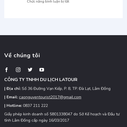
ở
Chức năng bình luận bị tắt
bình
Kon
giá
TNN
yên
Tum
Garden
Kon
giao
Đắk
Tum
tận
Lắk:
nơi:
Oaasi
Đặt
xanh
xe
mát,
nhanh,
điểm
giá
đến
Về chúng tôi
ưu
hấp
đãi
dẫn
Tây
Nguyên
CÔNG TY TNHH DU LỊCH LATOUR
| Địa chỉ:
Số 36 Đường Vạn Kiếp, P. 8, TP. Đà Lạt, Lâm Đồng
| Email:
caonguyentourist2017@gmail.com
| Hotline:
0837 211 222
Giấy phép kinh doanh số 5801338047 do Sở Kế hoạch và Đầu tư
tỉnh Lâm Đồng cấp ngày 16/03/2017