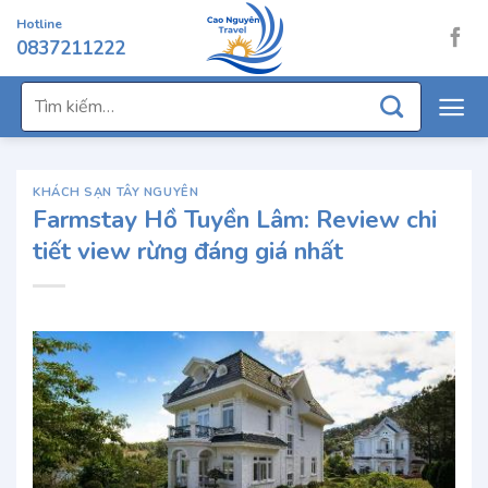
Chuyển
Hotline
đến
0837211222
nội
dung
Tìm
kiếm:
KHÁCH SẠN TÂY NGUYÊN
Farmstay Hồ Tuyền Lâm: Review chi
tiết view rừng đáng giá nhất