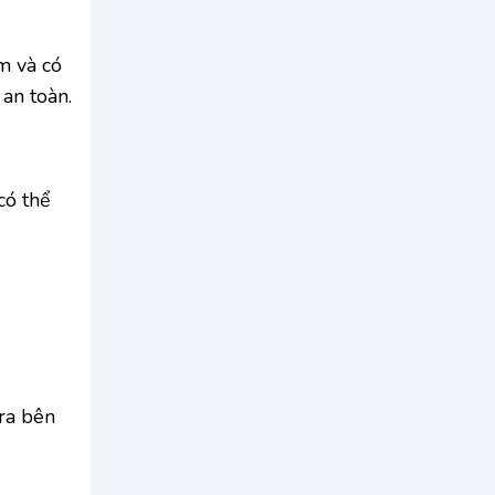
m và có
an toàn.
có thể
 ra bên