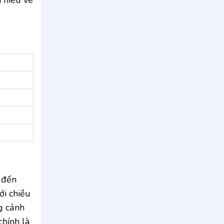
 đến
ới chiều
g cảnh
chính là