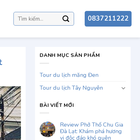
Tìm
0837211222
kiếm:
DANH MỤC SẢN PHẨM
t
Tour du lịch măng Đen
Tour du lịch Tây Nguyên
BÀI VIẾT MỚI
Review Phở Thố Chu Gia
Đà Lạt: Khám phá hương
vị độc đáo khó quên