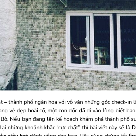
 – thành phố ngàn hoa với vô vàn những góc check-in 
ng vẻ đẹp hoài cổ, một con dốc đã đi vào lòng biết bao
hà Bò. Nếu bạn đang lên kế hoạch khám phá thành phố 
i những khoảnh khắc “cực chất”, thì bài viết này sẽ là
D
 ảo siêu hot
dành riêng cho bạn. Hãy cùng chúng tôi tìm