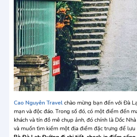
Cao Nguyên Travel
chào mừng bạn đến với Đà Lạt
mạn và độc đáo. Trong số đó, có một điểm đến ma
khách và tín đồ mê chụp ảnh, đó chính là Dốc N
và muốn tìm kiếm một địa điểm đặc trưng để lưu lạ
Bò Đà Lạt: Đường đi chi tiết, check-in điểm sống