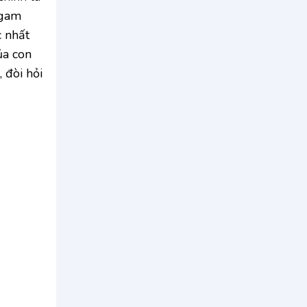
 gam
c nhất
ủa con
 đòi hỏi