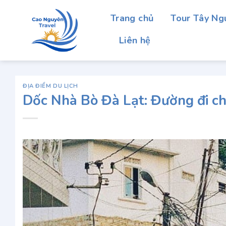
Chuyển
Trang chủ
Tour Tây Ng
đến
nội
Liên hệ
dung
ĐỊA ĐIỂM DU LỊCH
Dốc Nhà Bò Đà Lạt: Đường đi chi