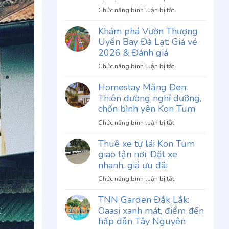
ở
Chức năng bình luận bị tắt
Review
Khám phá Vườn Thượng
Phở
Uyển Bay Đà Lạt: Giá vé
Thố
Chu
2026 & Đánh giá
Gia
ở
Chức năng bình luận bị tắt
Đà
Khám
Lạt:
Homestay Măng Đen:
phá
Khám
Thiên đường nghỉ dưỡng,
Vườn
phá
Thượng
chốn bình yên Kon Tum
hương
Uyển
vị
ở
Chức năng bình luận bị tắt
Bay
độc
Homestay
Đà
Thuê xe tự lái Kon Tum
đáo
Măng
Lạt:
giao tận nơi: Đặt xe
khó
Đen:
Giá
quên
Thiên
nhanh, giá ưu đãi
vé
đường
2026
ở
Chức năng bình luận bị tắt
nghỉ
&
Thuê
dưỡng,
TNN Garden Đắk Lắk:
Đánh
xe
chốn
Oaasi xanh mát, điểm đến
giá
tự
bình
lái
hấp dẫn Tây Nguyên
yên