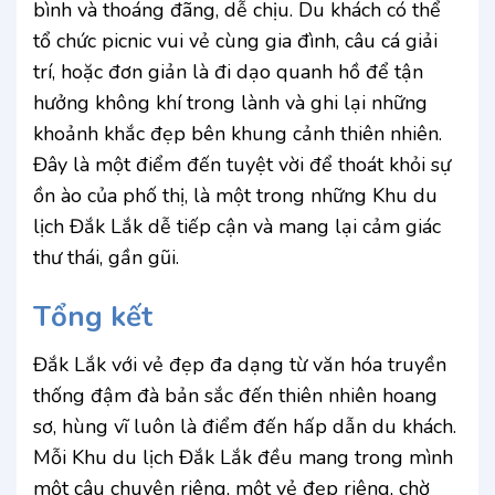
bình và thoáng đãng, dễ chịu. Du khách có thể
tổ chức picnic vui vẻ cùng gia đình, câu cá giải
trí, hoặc đơn giản là đi dạo quanh hồ để tận
hưởng không khí trong lành và ghi lại những
khoảnh khắc đẹp bên khung cảnh thiên nhiên.
Đây là một điểm đến tuyệt vời để thoát khỏi sự
ồn ào của phố thị, là một trong những Khu du
lịch Đắk Lắk dễ tiếp cận và mang lại cảm giác
thư thái, gần gũi.
Tổng kết
Đắk Lắk với vẻ đẹp đa dạng từ văn hóa truyền
thống đậm đà bản sắc đến thiên nhiên hoang
sơ, hùng vĩ luôn là điểm đến hấp dẫn du khách.
Mỗi Khu du lịch Đắk Lắk đều mang trong mình
một câu chuyện riêng, một vẻ đẹp riêng, chờ