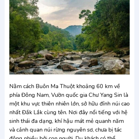
Nằm cách Buôn Ma Thuột khoảng 60 km về
phía Đông Nam, Vườn quốc gia Chư Yang Sin là
một khu vực thiên nhiên lớn, sở hữu đỉnh núi cao
nhất Đắk Lắk cùng tên. Nơi đây nổi tiếng với hệ
sinh thái đa dạng, khí hậu mát mẻ quanh năm
và cảnh quan núi rừng nguyên sơ, chưa bị tác
động nhiều bởi con người. Du khách có thể