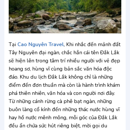
Tại
Cao Nguyên Travel
, Khi nhắc đến mảnh đất
Tây Nguyên đại ngàn, chắc hẳn cái tên Đắk Lắk
sẽ hiện lên trong tâm trí nhiều người với vẻ đẹp
hoang sơ, hùng vĩ cùng bản sắc văn hóa độc
đáo. Khu du lịch Đắk Lắk không chỉ là những
điểm đến đơn thuần mà còn là hành trình khám
phá thiên nhiên, văn hóa và con người nơi đây.
Từ những cánh rừng cà phê bạt ngàn, những
buôn làng cổ kính đến những thác nước hùng vĩ
hay hồ nước mênh mông, mỗi góc của Đắk Lắk
đều ẩn chứa sức hút riêng biệt, mời gọi du