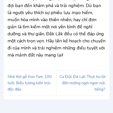
đợi bạn đến khám phá và trải nghiệm. Dù bạn
là người yêu thích sự phiêu lưu mạo hiểm,
muốn hòa mình vào thiên nhiên, hay chỉ đơn
giản là tìm kiếm một nơi yên bình để nghỉ
dưỡng và thư giãn, Đắk Lắk đều có thể đáp ứng
một cách trọn vẹn. Hãy lên kế hoạch cho chuyến
đi của mình và trải nghiệm những điều tuyệt vời
mà mảnh đất này mang lại!
Nhà thờ gỗ Kon Tum 100
Cu Đức Đà Lạt: Thực hư lời
tuổi: Biểu tượng kiến trúc
đồn nướng ngói ngon nức
độc đáo
tiếng?