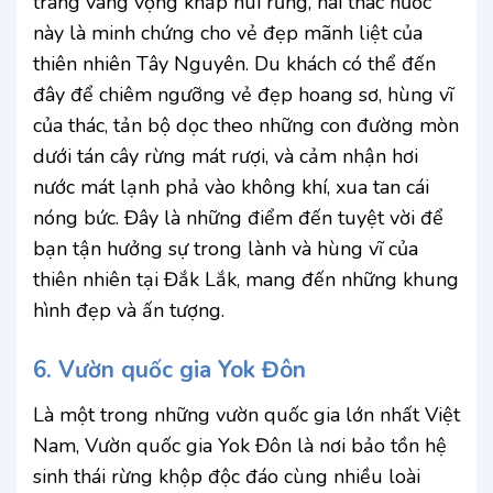
tráng vang vọng khắp núi rừng, hai thác nước
này là minh chứng cho vẻ đẹp mãnh liệt của
thiên nhiên Tây Nguyên. Du khách có thể đến
đây để chiêm ngưỡng vẻ đẹp hoang sơ, hùng vĩ
của thác, tản bộ dọc theo những con đường mòn
dưới tán cây rừng mát rượi, và cảm nhận hơi
nước mát lạnh phả vào không khí, xua tan cái
nóng bức. Đây là những điểm đến tuyệt vời để
bạn tận hưởng sự trong lành và hùng vĩ của
thiên nhiên tại Đắk Lắk, mang đến những khung
hình đẹp và ấn tượng.
6. Vườn quốc gia Yok Đôn
Là một trong những vườn quốc gia lớn nhất Việt
Nam, Vườn quốc gia Yok Đôn là nơi bảo tồn hệ
sinh thái rừng khộp độc đáo cùng nhiều loài