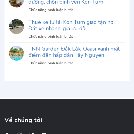
dưỡng, chốn bình yên Kon Tum
Vườn
Khám
Thượng
ở
Chức năng bình luận bị tắt
phá
Uyển
Homestay
hương
Bay
Thuê xe tự lái Kon Tum giao tận nơi:
Măng
vị
Đà
Đặt xe nhanh, giá ưu đãi
Đen:
độc
Lạt:
Thiên
đáo
ở
Chức năng bình luận bị tắt
Giá
đường
khó
Thuê
vé
nghỉ
quên
TNN Garden Đắk Lắk: Oaasi xanh mát,
xe
2026
dưỡng,
điểm đến hấp dẫn Tây Nguyên
tự
&
chốn
lái
Đánh
ở
Chức năng bình luận bị tắt
bình
Kon
giá
TNN
yên
Tum
Garden
Kon
giao
Đắk
Tum
tận
Lắk:
nơi:
Oaasi
Đặt
xanh
xe
mát,
nhanh,
điểm
giá
đến
Về chúng tôi
ưu
hấp
đãi
dẫn