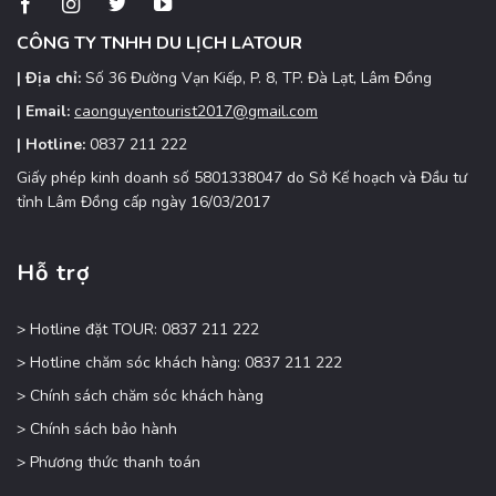
Tây
Nguyên
CÔNG TY TNHH DU LỊCH LATOUR
| Địa chỉ:
Số 36 Đường Vạn Kiếp, P. 8, TP. Đà Lạt, Lâm Đồng
| Email:
caonguyentourist2017@gmail.com
| Hotline:
0837 211 222
Giấy phép kinh doanh số 5801338047 do Sở Kế hoạch và Đầu tư
tỉnh Lâm Đồng cấp ngày 16/03/2017
Hỗ trợ
> Hotline đặt TOUR: 0837 211 222
> Hotline chăm sóc khách hàng: 0837 211 222
> Chính sách chăm sóc khách hàng
> Chính sách bảo hành
> Phương thức thanh toán