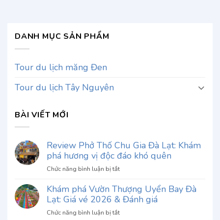
DANH MỤC SẢN PHẨM
Tour du lịch măng Đen
Tour du lịch Tây Nguyên
BÀI VIẾT MỚI
Review Phở Thố Chu Gia Đà Lạt: Khám
phá hương vị độc đáo khó quên
ở
Chức năng bình luận bị tắt
Review
Khám phá Vườn Thượng Uyển Bay Đà
Phở
Lạt: Giá vé 2026 & Đánh giá
Thố
Chu
ở
Chức năng bình luận bị tắt
Gia