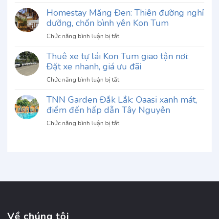
Khám
Đà
Homestay Măng Đen: Thiên đường nghỉ
phá
Lạt:
dưỡng, chốn bình yên Kon Tum
Vườn
Khám
Thượng
ở
Chức năng bình luận bị tắt
phá
Uyển
Homestay
hương
Bay
Thuê xe tự lái Kon Tum giao tận nơi:
Măng
vị
Đà
Đặt xe nhanh, giá ưu đãi
Đen:
độc
Lạt:
Thiên
đáo
ở
Chức năng bình luận bị tắt
Giá
đường
khó
Thuê
vé
nghỉ
quên
TNN Garden Đắk Lắk: Oaasi xanh mát,
xe
2026
dưỡng,
điểm đến hấp dẫn Tây Nguyên
tự
&
chốn
lái
Đánh
ở
Chức năng bình luận bị tắt
bình
Kon
giá
TNN
yên
Tum
Garden
Kon
giao
Đắk
Tum
tận
Lắk:
nơi:
Oaasi
Đặt
xanh
xe
mát,
nhanh,
điểm
giá
đến
Về chúng tôi
ưu