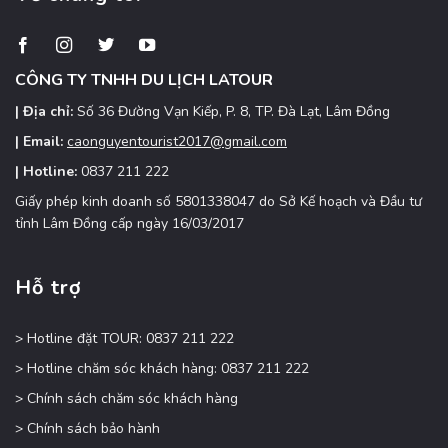
hấp
đãi
dẫn
Tây
Nguyên
CÔNG TY TNHH DU LỊCH LATOUR
| Địa chỉ:
Số 36 Đường Vạn Kiếp, P. 8, TP. Đà Lạt, Lâm Đồng
| Email:
caonguyentourist2017@gmail.com
| Hotline:
0837 211 222
Giấy phép kinh doanh số 5801338047 do Sở Kế hoạch và Đầu tư
tỉnh Lâm Đồng cấp ngày 16/03/2017
Hỗ trợ
> Hotline đặt TOUR: 0837 211 222
> Hotline chăm sóc khách hàng: 0837 211 222
> Chính sách chăm sóc khách hàng
> Chính sách bảo hành