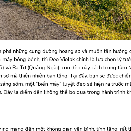
ám phá những cung đường hoang sơ và muốn tận hưởng 
mây bồng bềnh, thì Đèo Violak chính là lựa chọn lý tưở
) và Ba Tơ (Quảng Ngãi), con đèo này cách trung tâm
 sơ mà thiên nhiên ban tặng. Tại đây, bạn sẽ được chiê
 sáng sớm, một “biển mây” tuyệt đẹp sẽ hiện ra trước m
ồn. Đây là điểm đến không thể bỏ qua trong hành trình 
g mang đến một không gian yên bình, tĩnh lặng, rất t