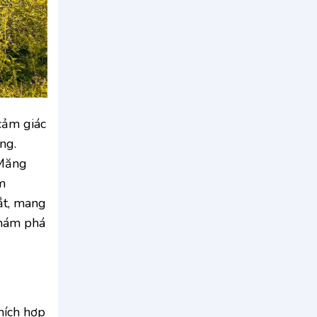
cảm giác
ng.
 Măng
m
ắt, mang
khám phá
hích hợp