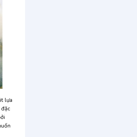
t lựa
 đặc
ởi
muốn