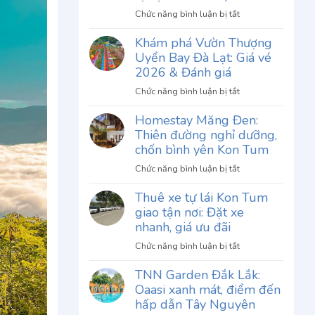
ở
Chức năng bình luận bị tắt
Review
Khám phá Vườn Thượng
Phở
Uyển Bay Đà Lạt: Giá vé
Thố
Chu
2026 & Đánh giá
Gia
ở
Chức năng bình luận bị tắt
Đà
Khám
Lạt:
Homestay Măng Đen:
phá
Khám
Thiên đường nghỉ dưỡng,
Vườn
phá
Thượng
chốn bình yên Kon Tum
hương
Uyển
vị
ở
Chức năng bình luận bị tắt
Bay
độc
Homestay
Đà
Thuê xe tự lái Kon Tum
đáo
Măng
Lạt:
giao tận nơi: Đặt xe
khó
Đen:
Giá
quên
Thiên
nhanh, giá ưu đãi
vé
đường
2026
ở
Chức năng bình luận bị tắt
nghỉ
&
Thuê
dưỡng,
TNN Garden Đắk Lắk:
Đánh
xe
chốn
Oaasi xanh mát, điểm đến
giá
tự
bình
lái
hấp dẫn Tây Nguyên
yên