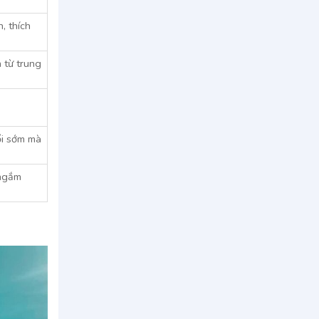
, thích
n từ trung
ổi sớm mà
 ngắm