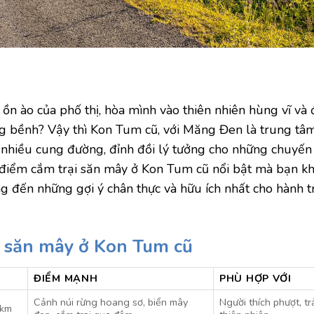
ồn ào của phố thị, hòa mình vào thiên nhiên hùng vĩ và 
 bềnh? Vậy thì Kon Tum cũ, với Măng Đen là trung tâm
 nhiều cung đường, đỉnh đồi lý tưởng cho những chuyến 
p điểm cắm trại săn mây ở Kon Tum cũ nổi bật mà bạn k
g đến những gợi ý chân thực và hữu ích nhất cho hành t
i săn mây ở Kon Tum cũ
ĐIỂM MẠNH
PHÙ HỢP VỚI
Cảnh núi rừng hoang sơ, biển mây
Người thích phượt, t
0km