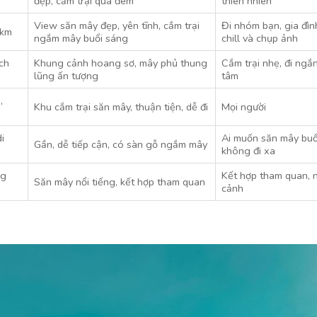
đẹp, cắm trại qua đêm
thiên nhiên
View săn mây đẹp, yên tĩnh, cắm trại
Đi nhóm bạn, gia đình
7km
ngắm mây buổi sáng
chill và chụp ảnh
ch
Khung cảnh hoang sơ, mây phủ thung
Cắm trại nhẹ, đi ngắ
lũng ấn tượng
tâm
,
Khu cắm trại săn mây, thuận tiện, dễ đi
Mọi người
i
Ai muốn săn mây bu
Gần, dễ tiếp cận, có sàn gỗ ngắm mây
không đi xa
ng
Kết hợp tham quan,
Săn mây nổi tiếng, kết hợp tham quan
cảnh