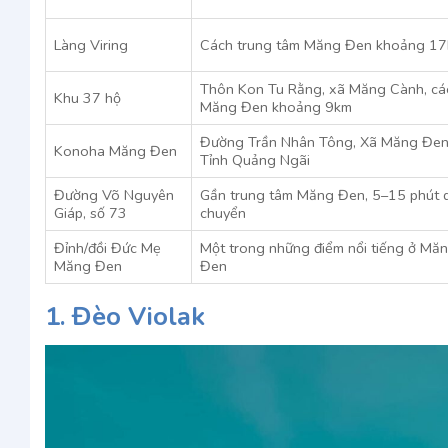
Làng Viring
Cách trung tâm Măng Đen khoảng 1
Thôn Kon Tu Rằng, xã Măng Cành, cá
Khu 37 hộ
Măng Đen khoảng 9km
Đường Trần Nhân Tông, Xã Măng Đen
Konoha Măng Đen
Tỉnh Quảng Ngãi
Đường Võ Nguyên
Gần trung tâm Măng Đen, 5–15 phút d
Giáp, số 73
chuyển
Đỉnh/đồi Đức Mẹ
Một trong những điểm nổi tiếng ở Mă
Măng Đen
Đen
1. Đèo Violak