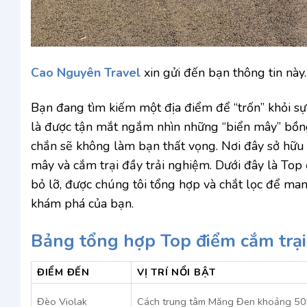
Cao Nguyên Travel
xin gửi đến bạn thông tin này.
Bạn đang tìm kiếm một địa điểm để “trốn” khỏi sự 
là được tận mắt ngắm nhìn những “biển mây” bồng
chắn sẽ không làm bạn thất vọng. Nơi đây sở hữu
mây và cắm trại đầy trải nghiệm. Dưới đây là To
bỏ lỡ, được chúng tôi tổng hợp và chắt lọc để man
khám phá của bạn.
Bảng tổng hợp Top điểm cắm trạ
ĐIỂM ĐẾN
VỊ TRÍ NỔI BẬT
Đèo Violak
Cách trung tâm Măng Đen khoảng 5