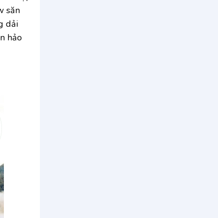
w săn
g dải
àn hảo