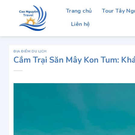
Chuyển
Trang chủ
Tour Tây Ng
đến
nội
Liên hệ
dung
ĐỊA ĐIỂM DU LỊCH
Cắm Trại Săn Mây Kon Tum: Kh