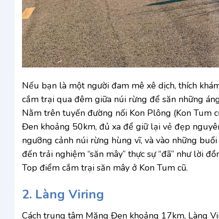
Nếu bạn là một người đam mê xê dịch, thích kh
cắm trại qua đêm giữa núi rừng để săn những áng 
Nằm trên tuyến đường nối Kon Plông (Kon Tum cũ
Đen khoảng 50km, đủ xa để giữ lại vẻ đẹp nguyên
ngưỡng cảnh núi rừng hùng vĩ, và vào những buổi
đến trải nghiệm “săn mây” thực sự “đã” như lời đ
Top điểm cắm trại săn mây ở Kon Tum cũ.
2. Làng Viring
Cách trung tâm Măng Đen khoảng 17km, Làng Virin