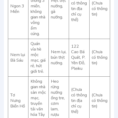
thống 3
Mẹt thịt
có thông
(Chưa
Ngon 3
miền,
nướng,
tin địa
có thông
Miền
không
gà
chỉ cụ
tin)
gian nhà
nướng.
thể)
vông
ấm
cúng.
Quán
122
vỉa hè
Nem lụi,
Cao Bá
(Chưa
Nem lụi
mộc
bún thịt
Quát, P.
có thông
Bà Sáu
mạc, giá
nướng.
Yên Đỗ,
tin)
rẻ, hút
Pleiku
giới trẻ.
Không
Heo
gian nhà
rừng
(Chưa
sàn mộc
nướng
Tơ
có thông
(Chưa
mạc,
ống tre,
Nưng
tin địa
có thông
truyền
cơm
Biển Hồ
chỉ cụ
tin)
tải văn
lam,
thể)
hóa Tây
rượu