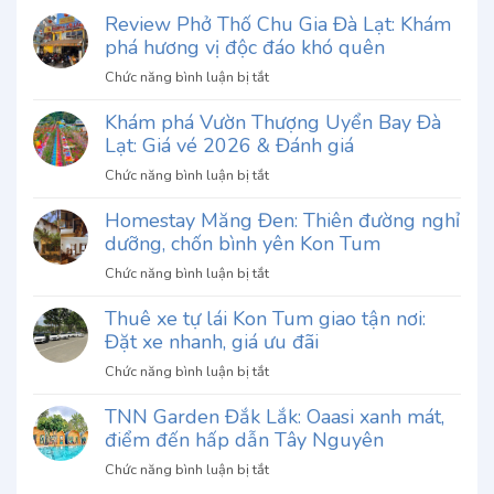
Review Phở Thố Chu Gia Đà Lạt: Khám
phá hương vị độc đáo khó quên
ở
Chức năng bình luận bị tắt
Review
Khám phá Vườn Thượng Uyển Bay Đà
Phở
Lạt: Giá vé 2026 & Đánh giá
Thố
Chu
ở
Chức năng bình luận bị tắt
Gia
Khám
Đà
Homestay Măng Đen: Thiên đường nghỉ
phá
Lạt:
dưỡng, chốn bình yên Kon Tum
Vườn
Khám
Thượng
ở
Chức năng bình luận bị tắt
phá
Uyển
Homestay
hương
Bay
Thuê xe tự lái Kon Tum giao tận nơi:
Măng
vị
Đà
Đặt xe nhanh, giá ưu đãi
Đen:
độc
Lạt:
Thiên
đáo
ở
Chức năng bình luận bị tắt
Giá
đường
khó
Thuê
vé
nghỉ
quên
TNN Garden Đắk Lắk: Oaasi xanh mát,
xe
2026
dưỡng,
điểm đến hấp dẫn Tây Nguyên
tự
&
chốn
lái
Đánh
ở
Chức năng bình luận bị tắt
bình
Kon
giá
TNN
yên