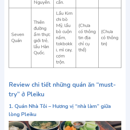
Nguyên.
cần.
Lẩu Kim
chi bò
Thiên
Mỹ, lẩu
(Chưa
đường
bò cuộn
có thông
(Chưa
Seven
ẩm thực
nấm,
tin địa
có thông
Quán
giới trẻ,
tokbokk
chỉ cụ
tin)
lẩu Hàn
i, mì cay,
thể)
Quốc.
cơm
trộn.
Review chi tiết những quán ăn “must-
try” ở Pleiku
1. Quán Nhà Tôi – Hương vị “nhà làm” giữa
lòng Pleiku