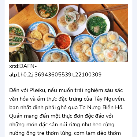
xr:d:DAFN-
alp1h0:2,j:36943605539,t:22100309
Đến với Pleiku, nếu muốn trải nghiệm sâu sắc
văn hóa và ẩm thực đặc trưng của Tây Nguyên,
bạn nhất định phải ghé qua Tơ Nưng Biển Hồ.
Quán mang đến một thực đơn độc đáo với
những món đặc sản núi rừng như heo rừng
nướng ống tre thơm lừng, cơm lam dẻo thơm