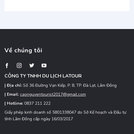
Tum
Garden
Kon
giao
Đắk
Tum
tận
Lắk:
nơi:
Oaasi
Đặt
xanh
xe
mát,
nhanh,
điểm
giá
đến
Về chúng tôi
ưu
hấp
đãi
dẫn
Tây
Nguyên
CÔNG TY TNHH DU LỊCH LATOUR
| Địa chỉ:
Số 36 Đường Vạn Kiếp, P. 8, TP. Đà Lạt, Lâm Đồng
| Email:
caonguyentourist2017@gmail.com
| Hotline:
0837 211 222
Giấy phép kinh doanh số 5801338047 do Sở Kế hoạch và Đầu tư
tỉnh Lâm Đồng cấp ngày 16/03/2017