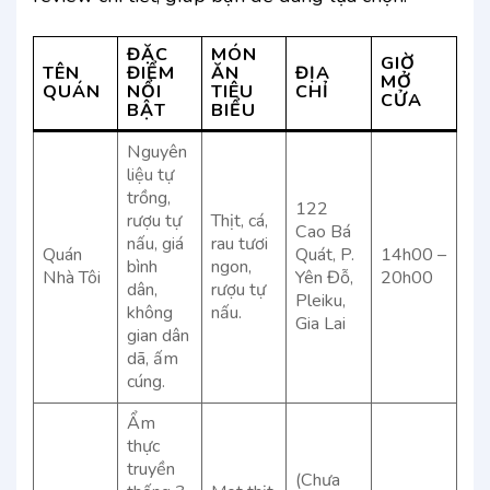
ĐẶC
MÓN
GIỜ
TÊN
ĐIỂM
ĂN
ĐỊA
MỞ
QUÁN
NỔI
TIÊU
CHỈ
CỬA
BẬT
BIỂU
Nguyên
liệu tự
trồng,
122
rượu tự
Thịt, cá,
Cao Bá
nấu, giá
rau tươi
Quán
Quát, P.
14h00 –
bình
ngon,
Nhà Tôi
Yên Đỗ,
20h00
dân,
rượu tự
Pleiku,
không
nấu.
Gia Lai
gian dân
dã, ấm
cúng.
Ẩm
thực
truyền
(Chưa