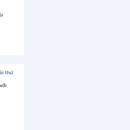
úi
ải thử
với