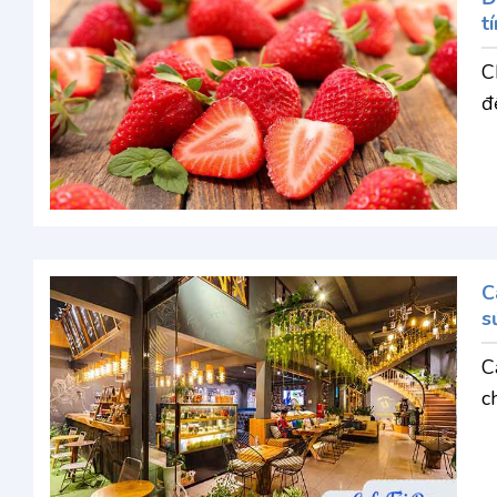
tí
C
đế
C
s
C
c