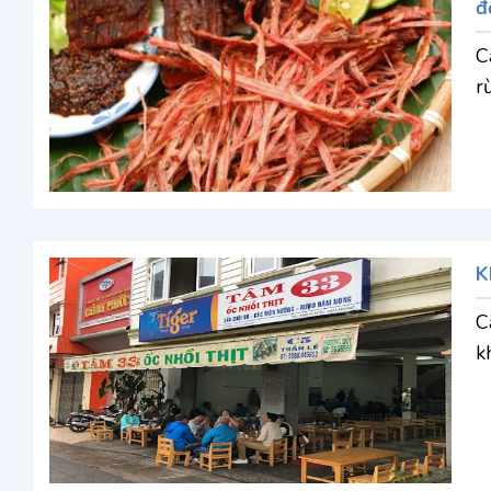
đ
C
r
K
C
kh