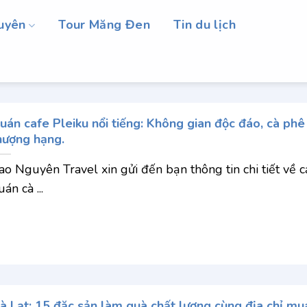
uyên
Tour Măng Đen
Tin du lịch
uán cafe Pleiku nổi tiếng: Không gian độc đáo, cà phê
hượng hạng.
ao Nguyên Travel xin gửi đến bạn thông tin chi tiết về c
án cà ...
à Lạt: 15 đặc sản làm quà chất lượng cùng địa chỉ mu