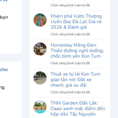
ở
Chức năng bình luận bị tắt
Review
Khám phá Vườn Thượng
Phở
 bạn
Uyển Bay Đà Lạt: Giá vé
Thố
Chu
2026 & Đánh giá
Gia
ở
Chức năng bình luận bị tắt
Đà
Khám
Lạt:
Homestay Măng Đen:
phá
Khám
Thiên đường nghỉ dưỡng,
Vườn
phá
Thượng
chốn bình yên Kon Tum
hương
Uyển
vị
ở
Chức năng bình luận bị tắt
Bay
độc
Homestay
 cho
Đà
Thuê xe tự lái Kon Tum
đáo
Măng
Lạt:
giao tận nơi: Đặt xe
khó
Đen:
Giá
quên
Thiên
nhanh, giá ưu đãi
ng
vé
đường
2026
ở
Chức năng bình luận bị tắt
nghỉ
&
Thuê
dưỡng,
TNN Garden Đắk Lắk:
Đánh
xe
chốn
Oaasi xanh mát, điểm đến
giá
tự
bình
lái
hấp dẫn Tây Nguyên
yên