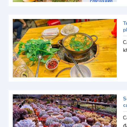
T
p
C
k
S
c
C
đ