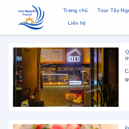
Chuyển
Trang chủ
Tour Tây Ng
đến
nội
Liên hệ
dung
Q
t
C
qu
Đ