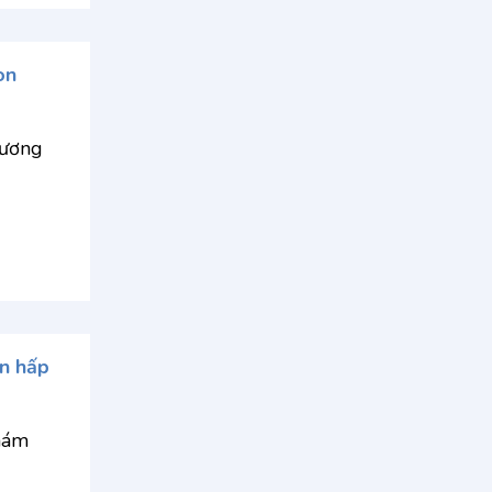
on
hương
n hấp
Khám