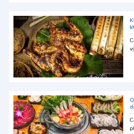
K
k
C
v
Q
d
C
p