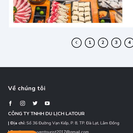
1
2
3
4
Về chúng tôi
CÔNG TY TNHH DU LỊCH LATOUR
| Địa chỉ:
Số 36 Đường Vạn Kiếp, P. 8, TP. Đà Lạt, Lâm Đồng
| Email:
caonguyentourist2017@gmail.com