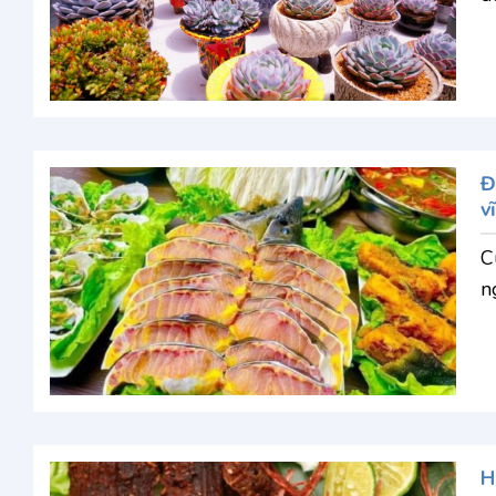
Đ
vĩ
C
n
H