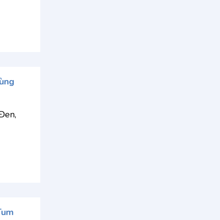
hùng
Đen,
 Tum