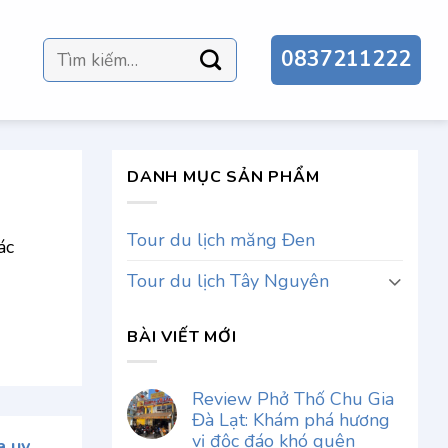
Tìm
0837211222
kiếm:
DANH MỤC SẢN PHẨM
Tour du lịch măng Đen
ác
Tour du lịch Tây Nguyên
BÀI VIẾT MỚI
Review Phở Thố Chu Gia
Đà Lạt: Khám phá hương
vị độc đáo khó quên
a uy